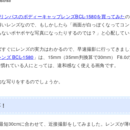
ISO160
リンパスのボディーキャップレンズBCL-1580を買ってみた
の
薄いレンズなので、もしかしたら「画面が白っぽくなってコン
もないボヤボヤな写真になったりするのでは？」と心配してい
ばすぐにレンズの実力はわかるので、早速撮影に行ってきまし
 BCL-1580
」は、15mm（35mm判換算で30mm） F8
に慣れている人にとっては、違和感なく使える画角です。
的な写りをするのでしょうか。
事！
最短30cmに合わせて、近接撮影をしてみました。レンズが