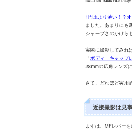
BCL-1580 15mm F8.0 1/30秒 
1円玉より薄い！？オ
ました。あまりにも
シャープさのかけら
実際に撮影してみれ
「
ボディーキャップレンズ
28mmの広角レンズ
さて、どれほど実用
近接撮影は見
まずは、MFレバーを