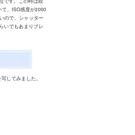
い点です。この時は絞
、ISO感度が2000
しいので、シャッター
くらいでもあまりブレ
を写してみました。