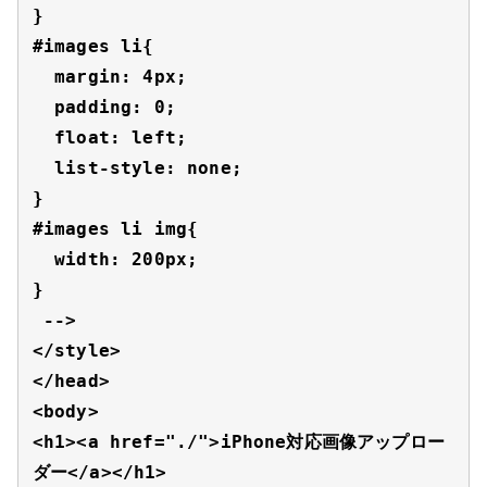
}

#images li{

  margin: 4px;

  padding: 0;

  float: left;

  list-style: none;

}

#images li img{

  width: 200px;

}

 -->

</style>

</head>

<body>

<h1><a href="./">iPhone対応画像アップロー
ダー</a></h1>
