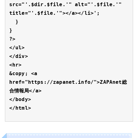
src="'.$dir.$file.'" alt="'.$file.'" 
title="'.$file.'"></a></li>';

  }

}

?>

</ul>

</div>

<hr>

&copy; <a 
href="https://zapanet.info/">ZAPAnet総
合情報局</a>

</body>

</html>