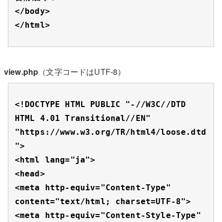
</body>

</html>
view.php
（文字コードはUTF-8）
<!DOCTYPE HTML PUBLIC "-//W3C//DTD 
HTML 4.01 Transitional//EN" 
"https://www.w3.org/TR/html4/loose.dtd
">

<html lang="ja">

<head>

<meta http-equiv="Content-Type" 
content="text/html; charset=UTF-8">

<meta http-equiv="Content-Style-Type" 