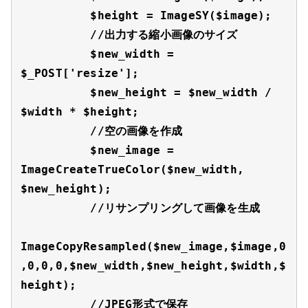
          $height = ImageSY($image);

          //出力する縮小画像のサイズ

          $new_width = 
$_POST['resize'];

          $new_height = $new_width / 
$width * $height;

          //空の画像を作成

          $new_image = 
ImageCreateTrueColor($new_width, 
$new_height);

          //リサンプリングして画像を生成

ImageCopyResampled($new_image,$image,0
,0,0,0,$new_width,$new_height,$width,$
height);

          //JPEG形式で保存
