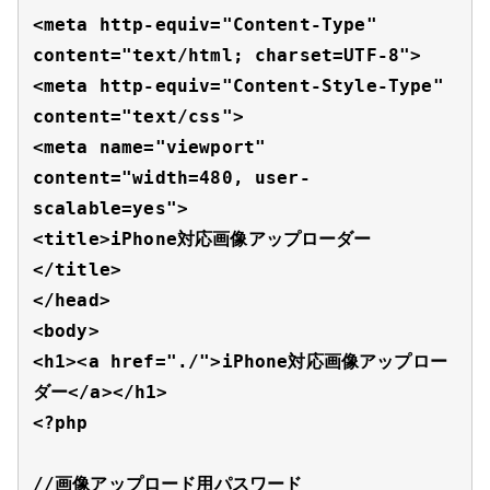
<meta http-equiv="Content-Type" 
content="text/html; charset=UTF-8">

<meta http-equiv="Content-Style-Type" 
content="text/css">

<meta name="viewport" 
content="width=480, user-
scalable=yes">

<title>iPhone対応画像アップローダー
</title>

</head>

<body>

<h1><a href="./">iPhone対応画像アップロー
ダー</a></h1>

<?php

//画像アップロード用パスワード
