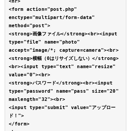
<hr>

<form action="post.php" 
enctype="multipart/form-data" 
method="post">

<strong>画像ファイル</strong><br><input 
type="file" name="photo" 
accept="image/*; capture=camera"><br>

<strong>横幅（0はリサイズしない）</strong>
<br><input type="text" name="resize" 
value="0"><br>

<strong>パスワード</strong><br><input 
type="password" name="pass" size="20" 
maxlength="32"><br>

<input type="submit" value="アップロー
ド！">

</form>
