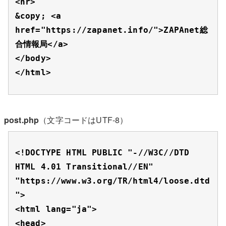
<hr>

&copy; <a 
href="https://zapanet.info/">ZAPAnet総
合情報局</a>

</body>

</html>
post.php
（文字コードはUTF-8）
<!DOCTYPE HTML PUBLIC "-//W3C//DTD 
HTML 4.01 Transitional//EN" 
"https://www.w3.org/TR/html4/loose.dtd
">

<html lang="ja">

<head>
