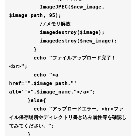
          ImageJPEG($new_image, 
$image_path, 95);

          //メモリ解放

          imagedestroy($image);

          imagedestroy($new_image);

        }

        echo "ファイルアップロード完了！
<br>";

        echo "<a 
href='".$image_path."' 
alt=''>".$image_name."</a>";

      }else{

        echo "アップロードエラー。<br>ファ
イル保存場所やディレクトリ書き込み属性等を確認し
てみてください。";

      }
