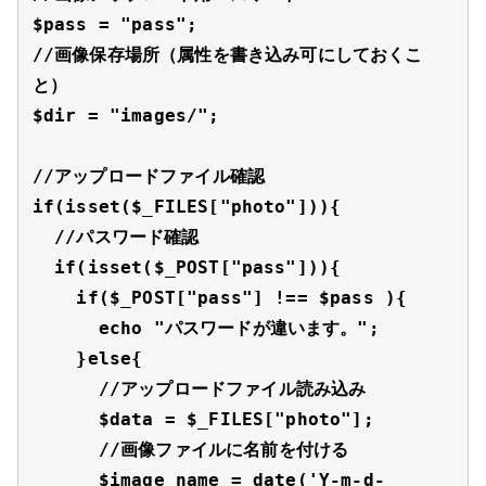
$pass = "pass";

//画像保存場所（属性を書き込み可にしておくこ
と）

$dir = "images/";

//アップロードファイル確認

if(isset($_FILES["photo"])){

  //パスワード確認

  if(isset($_POST["pass"])){

    if($_POST["pass"] !== $pass ){

      echo "パスワードが違います。";

    }else{

      //アップロードファイル読み込み

      $data = $_FILES["photo"];

      //画像ファイルに名前を付ける

      $image_name = date('Y-m-d-