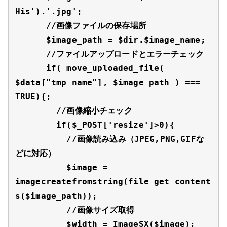
His').'.jpg';

      //画像ファイルの保存場所

      $image_path = $dir.$image_name;

      //ファイルアップロードとエラーチェック

      if( move_uploaded_file( 
$data["tmp_name"], $image_path ) === 
TRUE){;

        //画像縮小チェック

        if($_POST['resize']>0){

          //画像読み込み（JPEG,PNG,GIFな
どに対応）

          $image = 
imagecreatefromstring(file_get_content
s($image_path));

          //画像サイズ取得

          $width = ImageSX($image);
