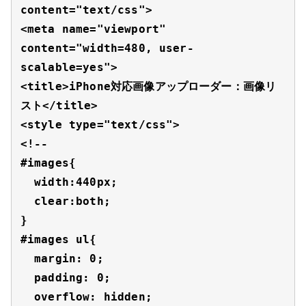
content="text/css">

<meta name="viewport" 
content="width=480, user-
scalable=yes">

<title>iPhone対応画像アップローダー：画像リ
スト</title>

<style type="text/css">

<!--

#images{

  width:440px;

  clear:both;

}

#images ul{

  margin: 0;

  padding: 0;

  overflow: hidden;
