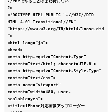
//PHPでやることはまだ特にない

?>

<!DOCTYPE HTML PUBLIC "-//W3C//DTD 
HTML 4.01 Transitional//EN" 
"https://www.w3.org/TR/html4/loose.dtd
">

<html lang="ja">

<head>

<meta http-equiv="Content-Type" 
content="text/html; charset=UTF-8">

<meta http-equiv="Content-Style-Type" 
content="text/css">

<meta name="viewport" 
content="width=480, user-
scalable=yes">

<title>iPhone対応画像アップローダー