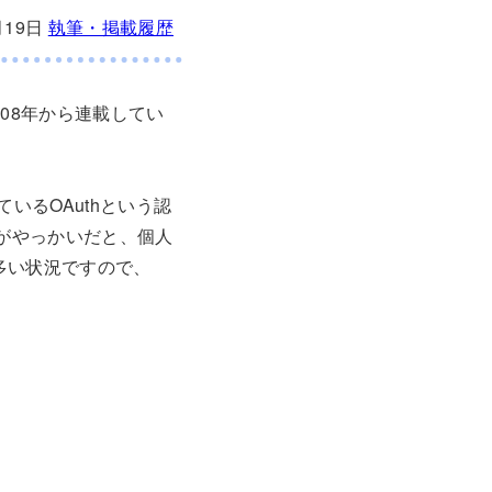
月19日
執筆・掲載履歴
008年から連載してい
れているOAuthという認
ろがやっかいだと、個人
だ多い状況ですので、