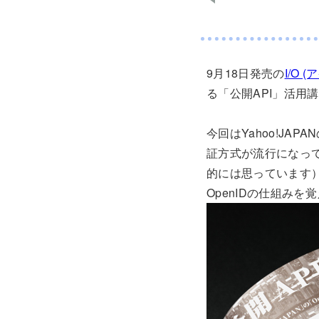
9月18日発売の
I/O 
る「公開API」活用
今回はYahoo!JAP
証方式が流行になって
的には思っています）
OpenIDの仕組み