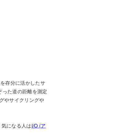
作性を存分に活かしたサ
ぞった道の距離を測定
グやサイクリングや
す。気になる人は
I/O (ア