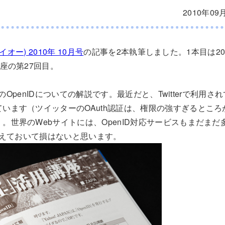
2010年09
(アイオー) 2010年 10月号
の記事を2本執筆しました。1本目は2
講座の第27回目。
ANのOpenIDについての解説です。最近だと、Twitterで利用さ
います（ツイッターのOAuth認証は、権限の強すぎるとこ
。世界のWebサイトには、OpenID対応サービスもまだま
を覚えておいて損はないと思います。