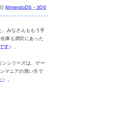
8日
NintendoDS・3DS
た。みなさんももう手
は在庫も潤沢にあった
です
）。
モンシリーズは、ゲー
モンマニアの買い方で
た
）。