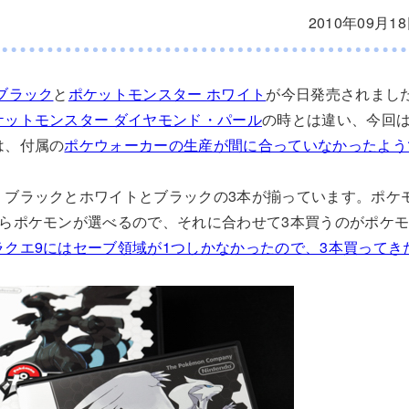
2010年09月1
ブラック
と
ポケットモンスター ホワイト
が今日発売されまし
ケットモンスター ダイヤモンド・パール
の時とは違い、今回
は、付属の
ポケウォーカーの生産が間に合っていなかったよう
、ブラックとホワイトとブラックの3本が揃っています。ポケ
からポケモンが選べるので、それに合わせて3本買うのがポケ
ラクエ9にはセーブ領域が1つしかなかったので、3本買ってき