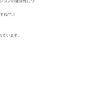
ジコンの違法性につ
ね^^;）
されています。