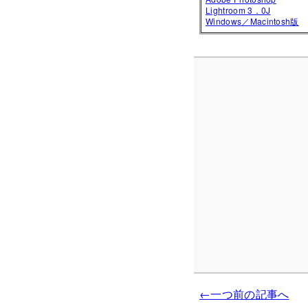
Lightroom 3．0J
Windows／Macintosh版
←一つ前の記事へ