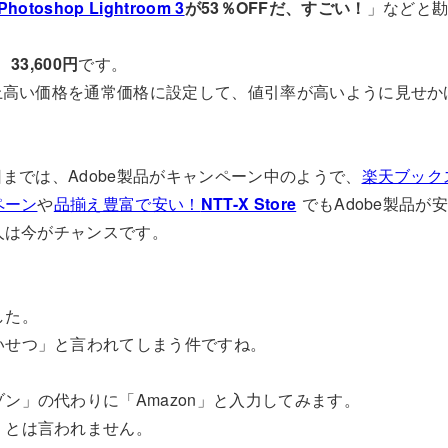
Photoshop Lightroom 3
が53％OFFだ、すごい！
」などと
、
33,600円
です。
以上高い価格を通常価格に設定して、値引率が高いように見せ
8日までは、Adobe製品がキャンペーン中のようで、
楽天ブック
ペーン
や
品揃え豊富で安い！
NTT-X Store
でもAdobe製品が
い人は今がチャンスです。
した。
いせつ」と言われてしまう件ですね。
ン」の代わりに「Amazon」と入力してみます。
」とは言われません。