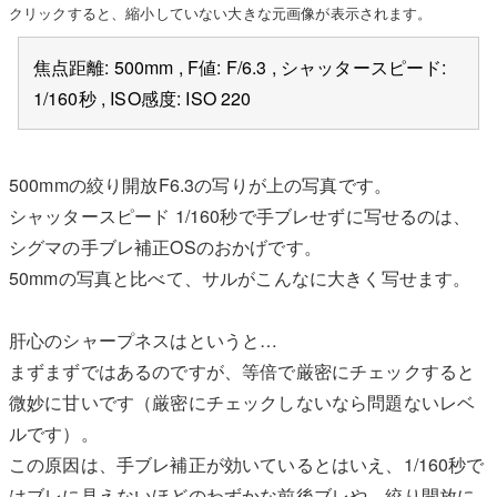
クリックすると、縮小していない大きな元画像が表示されます。
焦点距離: 500mm , F値: F/6.3 , シャッタースピード:
1/160秒 , ISO感度: ISO 220
500mmの絞り開放F6.3の写りが上の写真です。
シャッタースピード 1/160秒で手ブレせずに写せるのは、
シグマの手ブレ補正OSのおかげです。
50mmの写真と比べて、サルがこんなに大きく写せます。
肝心のシャープネスはというと…
まずまずではあるのですが、等倍で厳密にチェックすると
微妙に甘いです（厳密にチェックしないなら問題ないレベ
ルです）。
この原因は、手ブレ補正が効いているとはいえ、1/160秒で
はブレに見えないほどのわずかな前後ブレや、絞り開放に