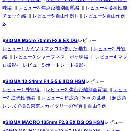
味編-
||
レビュー3-焦点距離別画質編-
||
レビュー4-各種性能
チェック編-
||
レビュー5-自由作例1-
||
レビュー6-自由作例
2-
■
SIGMA Macro 70mm F2.8 EX DG
レビュー
レビュー1-カミソリマクロを借りた理由-
||
レビュー2-外観
編-
||
レビュー3-シャープネス、ボケ味編-
||
レビュー4-マク
ロ撮影-
||
レビュー5-ポートレート撮影-
■
SIGMA 12-24mm F4.5-5.6 II DG HSM
レビュー
レビュー1-外観編-
||
レビュー2-焦点距離別画質編-
||
レビュ
ー3-逆光性能編-
||
レビュー4-超広角12mmの世界-
||
超広角
レンズで撮る東京スカイツリーの写真
||
自由作例
■
SIGMA MACRO 105mm F2.8 EX DG OS HSM
レビュー
SIGMA MACRO 105mm F2.8 EX DG OS HSM レビュー