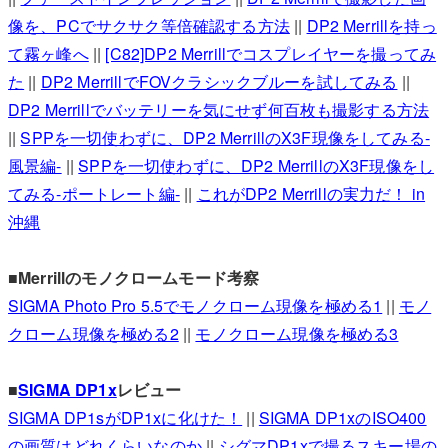
像を、PCでサクサク等倍確認する方法
||
DP2 Merrillを持っ
て霧ヶ峰へ
||
[C82]DP2 Merrillでコスプレイヤーを撮ってみ
た
||
DP2 MerrillでFOVクラシックブルーを試してみる
||
DP2 Merrillでバッテリーを気にせず何百枚も撮影する方法
||
SPPを一切使わずに、DP2 MerrillのX3F現像をしてみる-
風景編-
||
SPPを一切使わずに、DP2 MerrillのX3F現像をし
てみる-ポートレート編-
||
これがDP2 Merrillの実力だ！ in
沖縄
■Merrillのモノクロームモード考察
SIGMA Photo Pro 5.5でモノクローム現像を極める1
||
モノ
クローム現像を極める2
||
モノクローム現像を極める3
■
SIGMA DP1x
レビュー
SIGMA DP1sがDP1xに化けた！
||
SIGMA DP1xのISO400
の画質はどれくらいなのか
||
シグマDP1xで撮るスキー場の