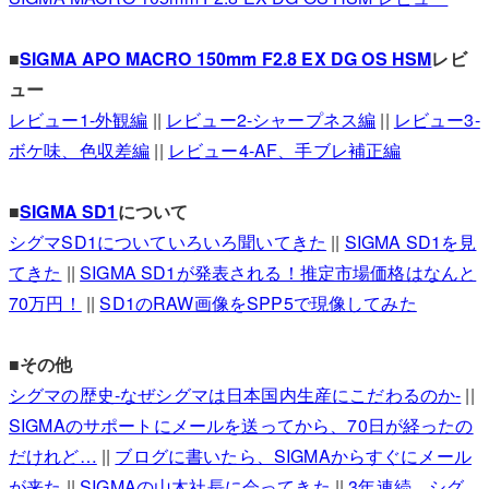
■
SIGMA APO MACRO 150mm F2.8 EX DG OS HSM
レビ
ュー
レビュー1-外観編
||
レビュー2-シャープネス編
||
レビュー3-
ボケ味、色収差編
||
レビュー4-AF、手ブレ補正編
■
SIGMA SD1
について
シグマSD1についていろいろ聞いてきた
||
SIGMA SD1を見
てきた
||
SIGMA SD1が発表される！推定市場価格はなんと
70万円！
||
SD1のRAW画像をSPP5で現像してみた
■その他
シグマの歴史-なぜシグマは日本国内生産にこだわるのか-
||
SIGMAのサポートにメールを送ってから、70日が経ったの
だけれど…
||
ブログに書いたら、SIGMAからすぐにメール
が来た
||
SIGMAの山木社長に会ってきた
||
3年連続、シグ