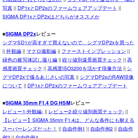
写真
||
DP1xとDP2xのファームウェアアップデート
||
SIGMA DP1xとDP2xはどちらがオススメか
■
SIGMA DP2x
レビュー
シグマSD1が高すぎて買えないので、シグマDP2xを買った
||
外観編
||
マクロ撮影編
||
ファーストインプレッション
||
緑色の被写体試し撮り編
||
絞り値別遠景画質チェック
||
高
感度画質チェック
||
高感度ISO3200を活かす現像方法
||
シ
グマDP2xで撮るあじさいの写真
||
シグマDP2xのRAW現像
について
||
DP1xとDP2xのファームウェアアップデート
■
SIGMA 35mm F1.4 DG HSM
レビュー
レビュー1-外観編-
||
レビュー2-絞り値別画質チェック-
||
【レビュー】SIGMA 35mm F1.4は、どんな条件にも耐える
スーパーレンズだった！
||
自由作例1
||
自由作例2
||
自由作
例3
||
自由作例4