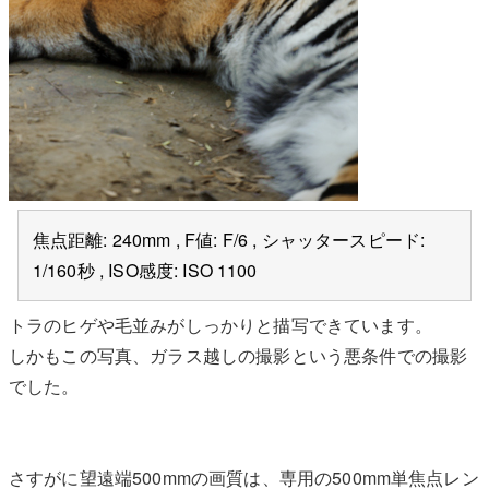
焦点距離: 240mm , F値: F/6 , シャッタースピード:
1/160秒 , ISO感度: ISO 1100
トラのヒゲや毛並みがしっかりと描写できています。
しかもこの写真、ガラス越しの撮影という悪条件での撮影
でした。
さすがに望遠端500mmの画質は、専用の500mm単焦点レン