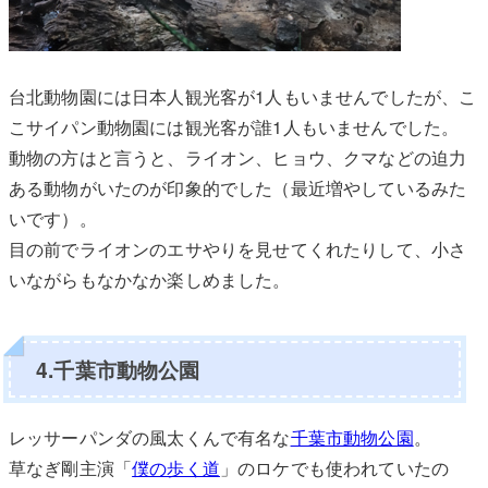
台北動物園には日本人観光客が1人もいませんでしたが、こ
こサイパン動物園には観光客が誰1人もいませんでした。
動物の方はと言うと、ライオン、ヒョウ、クマなどの迫力
ある動物がいたのが印象的でした（最近増やしているみた
いです）。
目の前でライオンのエサやりを見せてくれたりして、小さ
いながらもなかなか楽しめました。
4.千葉市動物公園
レッサーパンダの風太くんで有名な
千葉市動物公園
。
草なぎ剛主演「
僕の歩く道
」のロケでも使われていたの