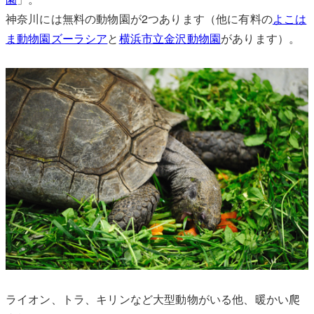
神奈川には無料の動物園が2つあります（他に有料の
よこは
ま動物園ズーラシア
と
横浜市立金沢動物園
があります）。
ライオン、トラ、キリンなど大型動物がいる他、暖かい爬