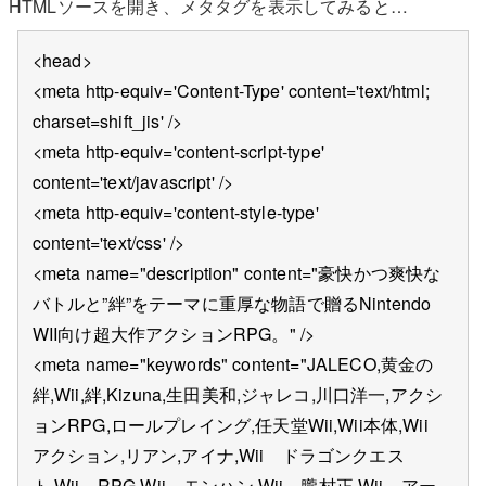
HTMLソースを開き、メタタグを表示してみると…
<head>
<meta http-equiv='Content-Type' content='text/html;
charset=shift_jis' />
<meta http-equiv='content-script-type'
content='text/javascript' />
<meta http-equiv='content-style-type'
content='text/css' />
<meta name="description" content="豪快かつ爽快な
バトルと”絆”をテーマに重厚な物語で贈るNintendo
WII向け超大作アクションRPG。" />
<meta name="keywords" content="JALECO,黄金の
絆,Wii,絆,Kizuna,生田美和,ジャレコ,川口洋一,アクシ
ョンRPG,ロールプレイング,任天堂Wii,Wii本体,Wii
アクション,リアン,アイナ,Wii ドラゴンクエス
ト,Wii RPG,Wii モンハン,Wii 朧村正,Wii アー