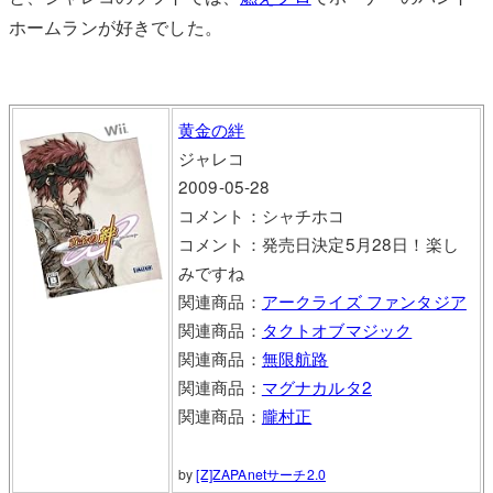
ホームランが好きでした。
黄金の絆
ジャレコ
2009-05-28
コメント：シャチホコ
コメント：発売日決定5月28日！楽し
みですね
関連商品：
アークライズ ファンタジア
関連商品：
タクトオブマジック
関連商品：
無限航路
関連商品：
マグナカルタ2
関連商品：
朧村正
by
[Z]ZAPAnetサーチ2.0