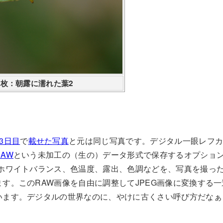
1枚：朝露に濡れた葉2
3日目
で
載せた写真
と元は同じ写真です。デジタル一眼レフ
RAW
という未加工の（生の）データ形式で保存するオプショ
、ホワイトバランス、色温度、露出、色調などを、写真を撮っ
す。このRAW画像を自由に調整してJPEG画像に変換する
います。デジタルの世界なのに、やけに古くさい呼び方だなぁ