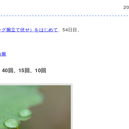
2
ング腕立て伏せ）をはじめて
、54日目。
コ腕
40回、15回、10回