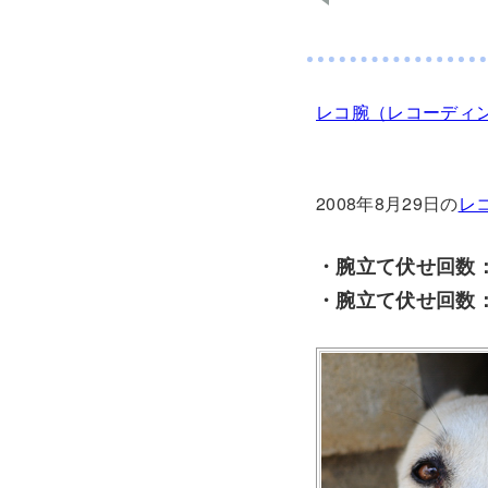
レコ腕（レコーディ
2008年8月29日の
レ
・腕立て伏せ回数：
・腕立て伏せ回数：