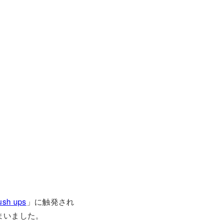
ush ups
」に触発され
まいました。