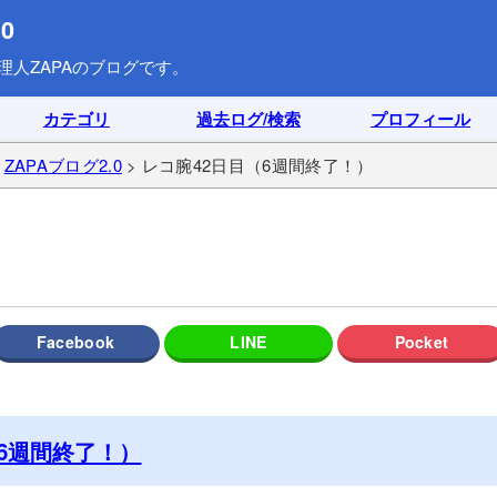
0
理人ZAPAのブログです。
カテゴリ
過去ログ/検索
プロフィール
>
ZAPAブログ2.0
> レコ腕42日目（6週間終了！）
（6週間終了！）