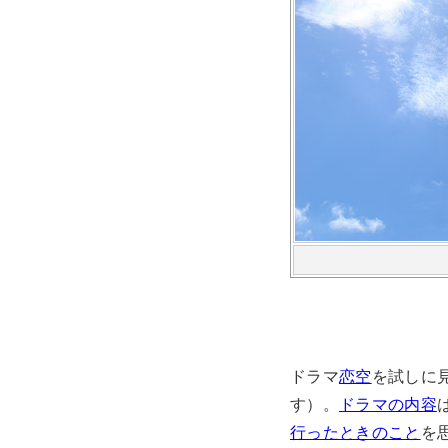
ドラマ
恋空
を試しに
す）。
ドラマの内容
行ったときのこと
を