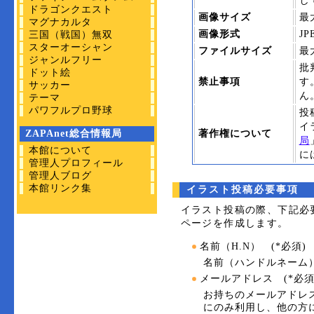
し
ドラゴンクエスト
画像サイズ
最
マグナカルタ
画像形式
J
三国（戦国）無双
スターオーシャン
ファイルサイズ
最
ジャンルフリー
批
ドット絵
禁止事項
す
サッカー
ん
テーマ
パワフルプロ野球
投
イ
ZAPAnet総合情報局
著作権について
局
本館について
に
管理人プロフィール
管理人ブログ
本館リンク集
イラスト投稿必要事項
イラスト投稿の際、下記必
ページを作成します。
名前（H.N） (*必須)
名前（ハンドルネーム
メールアドレス (*必須
お持ちのメールアドレ
にのみ利用し、他の方