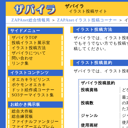
ザパイラ
イラスト投稿サイト
ZAPAnet総合情報局
＞
ZAPAnetイラスト投稿コーナー
＞
イラスト投稿方法
サイドメニュー
ザパイラTOP
ザパイラでは、イラスト投
投稿イラスト展示室
でもそうでない方でも投稿
イラスト投稿方法
稿してください。
ザパイラについて
問い合わせ
イラスト投稿規約
リンク集
ザパイラでは、イラスト投
イラストコンテンツ
オエカキラビリンス
ザパイラ投稿規約
ポケモンオエカキ
ドット絵作成コーナー
投稿資格
ど
SO3テーマイラスト集
最
投稿数
の
お絵かき掲示板
た
総合大作板
ジャンル
ジ
総合練習板
ファイナルファンタジー
使
使用画材
ファイアーエムブレム