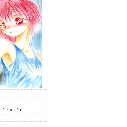
（´・ω・｀）
ィ