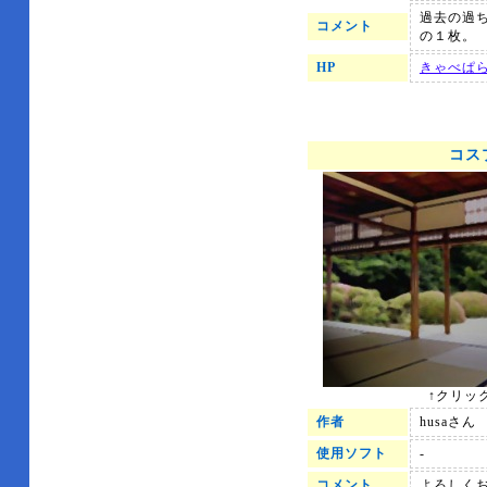
過去の過
コメント
の１枚。
HP
きゃべぱ
コス
↑クリッ
作者
husaさん
使用ソフト
-
コメント
よろしくお