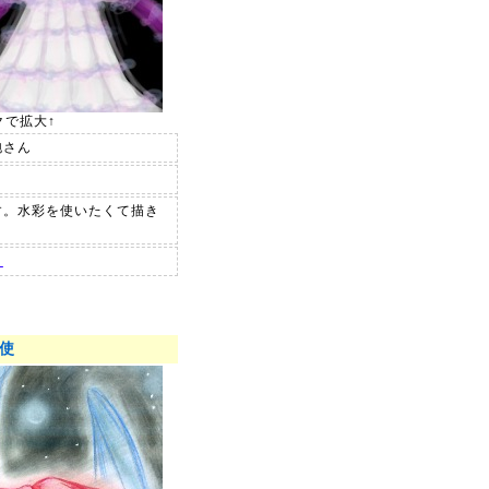
クで拡大↑
泡さん
す。水彩を使いたくて描き
コ
使