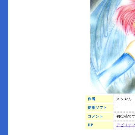
作者
メタやん
使用ソフト
-
コメント
初投稿です
HP
アビリテ