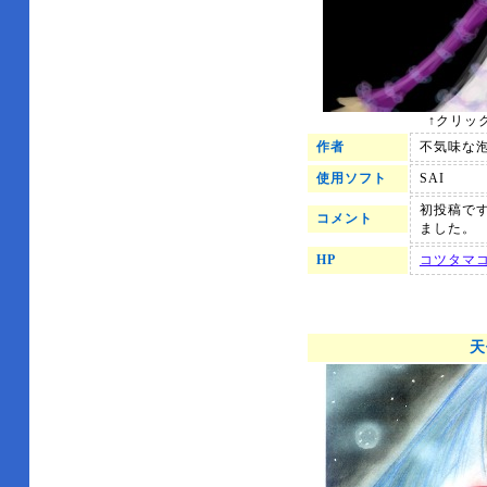
↑クリッ
作者
不気味な
使用ソフト
SAI
初投稿で
コメント
ました。
HP
コツタマ
天