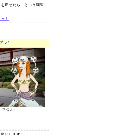
ちを正せたら…という願望
らっ！
プレ?
クで拡大↑
願いします!