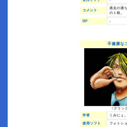
過去の過
コメント
の１枚。
HP
-
不健康な
↑クリッ
作者
くみにょ
使用ソフト
フォトシ