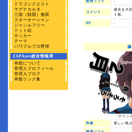
使用ソフト
-
ドラゴンクエスト
マグナカルタ
過去を大
コメント
三国（戦国）無双
１枚。
スターオーシャン
HP
-
ジャンルフリー
ドット絵
サッカー
テーマ
パワフルプロ野球
修
ZAPAnet総合情報局
本館について
管理人プロフィール
管理人ブログ
本館リンク集
↑クリッ
作者
美しい鳥
使用ソフト
-