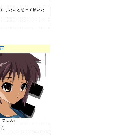
切にしたいと想って描いた
正
クで拡大↑
さん