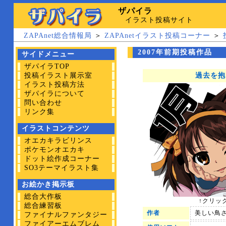
ザパイラ
イラスト投稿サイト
ZAPAnet総合情報局
＞
ZAPAnetイラスト投稿コーナー
＞
2007年前期投稿作品
サイドメニュー
ザパイラTOP
投稿イラスト展示室
過去を抱
イラスト投稿方法
ザパイラについて
問い合わせ
リンク集
イラストコンテンツ
オエカキラビリンス
ポケモンオエカキ
ドット絵作成コーナー
SO3テーマイラスト集
お絵かき掲示板
総合大作板
↑クリッ
総合練習板
作者
美しい鳥
ファイナルファンタジー
ファイアーエムブレム