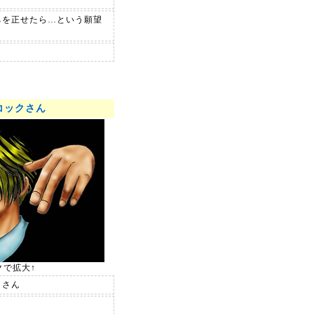
ちを正せたら…という願望
コックさん
クで拡大↑
。さん
ョ