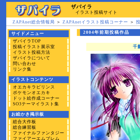
ザパイラ
イラスト投稿サイト
ZAPAnet総合情報局
＞
ZAPAnetイラスト投稿コーナー
＞
2004年前期投稿作品
サイドメニュー
ザパイラTOP
投稿イラスト展示室
千
イラスト投稿方法
ザパイラについて
問い合わせ
リンク集
イラストコンテンツ
オエカキラビリンス
ポケモンオエカキ
ドット絵作成コーナー
SO3テーマイラスト集
お絵かき掲示板
総合大作板
総合練習板
ファイナルファンタジー
ファイアーエムブレム