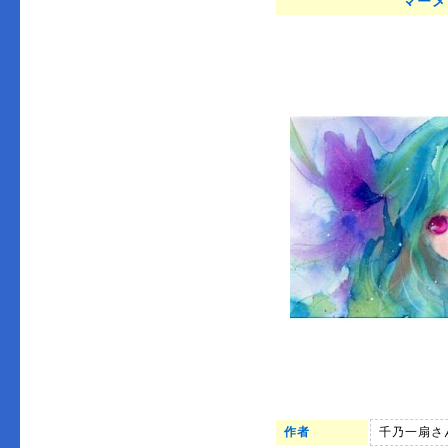
マーメ
作者
千乃一扇さ