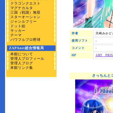
ドラゴンクエスト
マグナカルタ
三国（戦国）無双
スターオーシャン
ジャンルフリー
ドット絵
サッカー
作者
天崎みかど
テーマ
パワフルプロ野球
使用ソフト
-
ZAPAnet総合情報局
コメント
-
本館について
HP
ART PRI
管理人プロフィール
管理人ブログ
本館リンク集
さっちんと