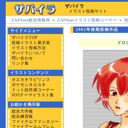
ザパイラ
イラスト投稿サイト
ZAPAnet総合情報局
＞
ZAPAnetイラスト投稿コーナー
＞
2002年後期投稿作品
サイドメニュー
ザパイラTOP
投稿イラスト展示室
ドロ
イラスト投稿方法
ザパイラについて
問い合わせ
リンク集
イラストコンテンツ
オエカキラビリンス
ポケモンオエカキ
ドット絵作成コーナー
SO3テーマイラスト集
お絵かき掲示板
総合大作板
総合練習板
ファイナルファンタジー
ファイアーエムブレム