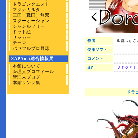
ドラゴンクエスト
マグナカルタ
三国（戦国）無双
スターオーシャン
ジャンルフリー
ドット絵
サッカー
作者
聖都つかさ
テーマ
パワフルプロ野球
使用ソフト
-
ZAPAnet総合情報局
コメント
-
本館について
HP
ＵＴＯＰＩ
管理人プロフィール
管理人ブログ
本館リンク集
ドラ