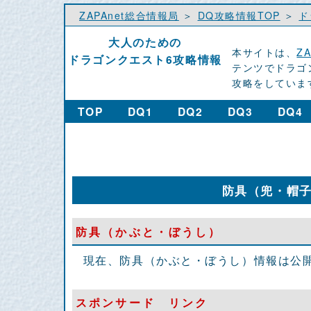
ZAPAnet総合情報局
＞
DQ攻略情報TOP
＞
ド
大人のための
本サイトは、
Z
ドラゴンクエスト6攻略情報
テンツでドラゴ
攻略をしていま
TOP
DQ1
DQ2
DQ3
DQ4
防具（兜・帽
防具（かぶと・ぼうし）
現在、防具（かぶと・ぼうし）情報は公
スポンサード リンク