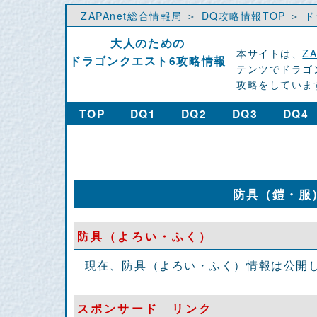
ZAPAnet総合情報局
＞
DQ攻略情報TOP
＞
ド
大人のための
本サイトは、
Z
ドラゴンクエスト6攻略情報
テンツでドラゴ
攻略をしていま
TOP
DQ1
DQ2
DQ3
DQ4
防具（鎧・服
防具（よろい・ふく）
現在、防具（よろい・ふく）情報は公開
スポンサード リンク