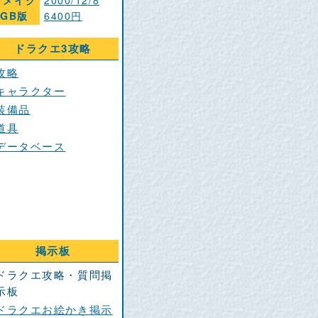
リメイク
2000/12/8
GB版
6400円
ドラクエ3攻略
攻略
キャラクター
装備品
道具
データベース
掲示板
ドラクエ攻略・質問掲
示板
ドラクエお絵かき掲示