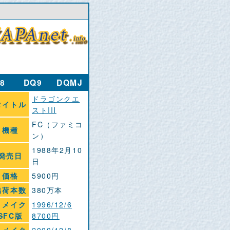
8
DQ9
DQMJ
ドラゴンクエ
タイトル
ストIII
FC（ファミコ
機種
ン）
1988年2月10
発売日
日
価格
5900円
出荷本数
380万本
リメイク
1996/12/6
SFC版
8700円