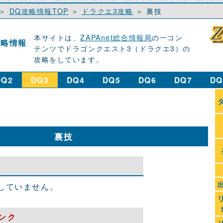
＞
DQ攻略情報TOP
＞
ドラクエ3攻略
＞ 裏技
本サイトは、
ZAPAnet総合情報局
の一コン
攻略情報
テンツでドラゴンクエスト3（ドラクエ3）の
攻略をしています。
DQ2
DQ3
DQ4
DQ5
DQ6
DQ7
DQ
裏技
していません。
ンク