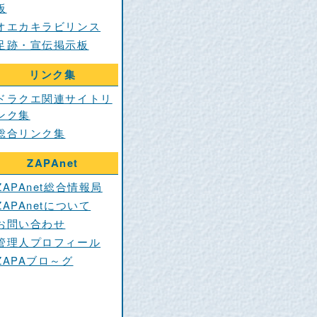
板
オエカキラビリンス
足跡・宣伝掲示板
リンク集
ドラクエ関連サイトリ
ンク集
総合リンク集
ZAPAnet
ZAPAnet総合情報局
ZAPAnetについて
お問い合わせ
管理人プロフィール
ZAPAブロ～グ