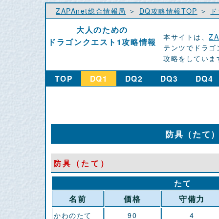
ZAPAnet総合情報局
＞
DQ攻略情報TOP
＞
ド
大人のための
本サイトは、
Z
ドラゴンクエスト1攻略情報
テンツでドラゴ
攻略をしていま
TOP
DQ1
DQ2
DQ3
DQ4
防具（たて
防具（たて）
たて
名前
価格
守備力
かわのたて
90
4