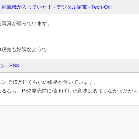
扇風機が入っていた！ - デジタル家電 - Tech-On!
た写真が載っています。
3販売も好調なようで
 - PS3
ョンで15万円くらいの価格が付いています。
れるなら、PS3発売前に値下げした意味はあまりなかったかも