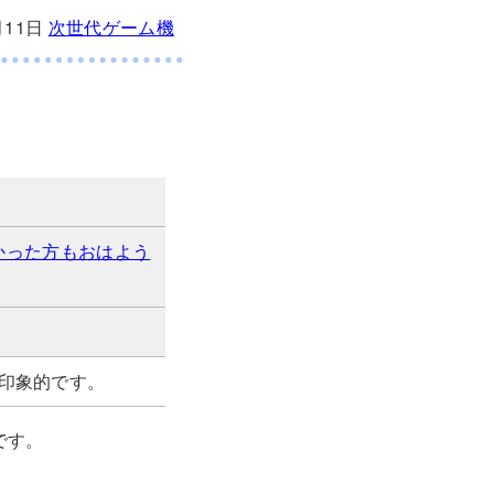
月11日
次世代ゲーム機
えなかった方もおはよう
印象的です。
です。