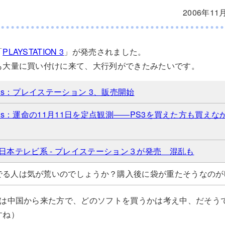
2006年11
「
PLAYSTATION 3
」が発売されました。
も大量に買い付けに来て、大行列ができたみたいです。
Games：プレイステーション 3、販売開始
 Games：運命の11月11日を定点観測――PS3を買えた方も買
 - 日本テレビ系 - プレイステーション３が発売 混乱も
んでる人は気が荒いのでしょうか？購入後に袋が重たそうなのが
のは中国から来た方で、どのソフトを買うかは考え中、だそう
すね）