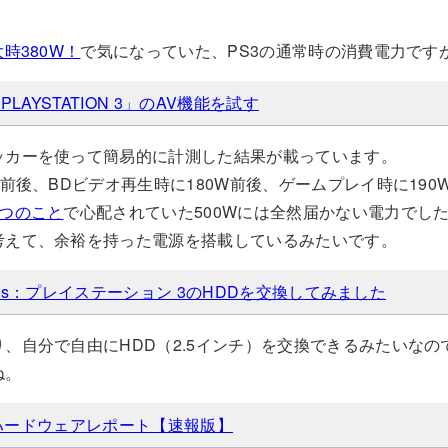
時380W！
で気になっていた、PS3の通常時の消費電力です
「PLAYSTATION 3」のAV機能を試す
ッカーを使って簡易的に計測した結果が載っています。
W前後、BDビデオ再生時に180W前後、ゲームプレイ時に190
7つのこと
で心配されていた500Wには全然届かない電力でし
考えて、余裕を持った電源を搭載しているみたいです。
 Games：プレイステーション 3のHDDを交換してみました
、自分で自由にHDD（2.5インチ）を交換できるみたいな
ね。
N 3ハードウェアレポート【速報版】