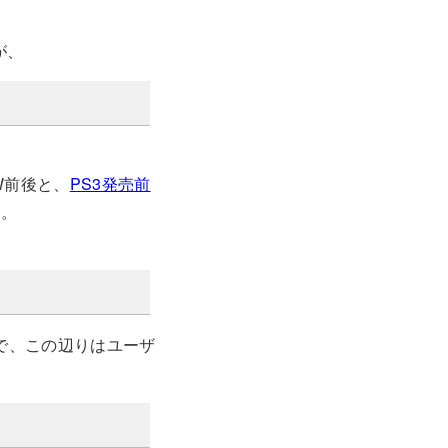
が、
W前後と、
PS3発売前
た。
ので、この辺りはユーザ