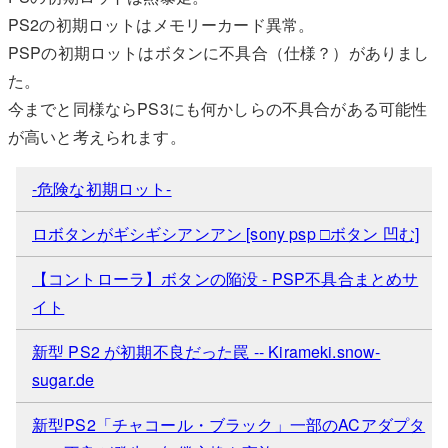
PS2の初期ロットはメモリーカード異常。
PSPの初期ロットはボタンに不具合（仕様？）がありまし
た。
今までと同様ならPS3にも何かしらの不具合がある可能性
が高いと考えられます。
-危険な初期ロット-
ロボタンがギシギシアンアン [sony psp □ボタン 凹む]
【コントローラ】ボタンの陥没 - PSP不具合まとめサ
イト
新型 PS2 が初期不良だった罠 -- Kirameki.snow-
sugar.de
新型PS2「チャコール・ブラック」一部のACアダプタ