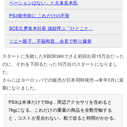
ベーションはない」と久多良木氏
PS3発売前に これだけの不安
SCE久夛良木社長 波紋呼ぶ「ひとこと」
ソニー親子、不協和音…会見で怒り爆発
スタートに失敗したXBOX360でさえ初回出荷15万台だった
のに、それを下回るたった10万台のスタートになりまし
た。
さらにはヨーロッパでの販売が日本同時発売→来年3月に延
期になりました。
PS3は本体だけで5kg，周辺アクセサリを含めると
7kgになる。これだけの重量の商品を全数空輸する
と，コストが見合わない。船で送ると時間がかかる。