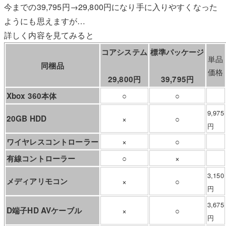
今までの39,795円→29,800円になり手に入りやすくなった
ようにも思えますが…
詳しく内容を見てみると
コアシステム
標準パッケージ
単品
同梱品
価格
29,800円
39,795円
○
○
Xbox 360本体
9,975
20GB HDD
×
○
円
×
○
ワイヤレスコントローラー
○
×
有線コントローラー
3,150
メディアリモコン
×
○
円
3,675
D端子HD AVケーブル
×
○
円