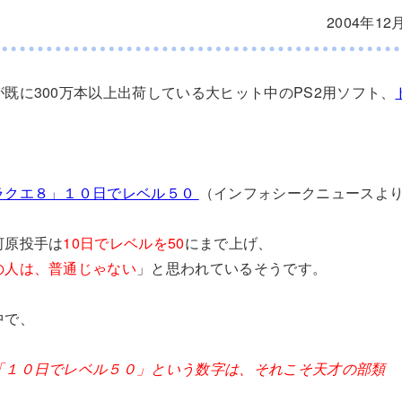
2004年12
既に300万本以上出荷している大ヒット中のPS2用ソフト、
ラクエ８」１０日でレベル５０
（インフォシークニュースよ
河原投手は
10日でレベルを50
にまで上げ、
の人は、普通じゃない
」と思われているそうです。
中で、
「１０日でレベル５０」という数字は、それこそ天才の部類