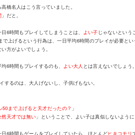
る高橋名人はこう言っていました。
間
」だと。
一日6時間もプレイしてしまうことは、
よい子
じゃないという
まで上げるという行為は、一日平均6時間のプレイが必要とい
ない方がよいでしょう。
平均6時間もプレイするのも、
よい大人
とは言えないでしょう
レイするのは、大人げないし、子供げもない。
ル50まで上げると天才だったの？
」
全然天才では無い
」ということで、よい子は真似しないように
一日6時間もゲームをプレイしていたら、ほとんど
ヒキコモリ