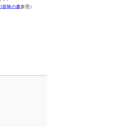
の冒険の書
参照）