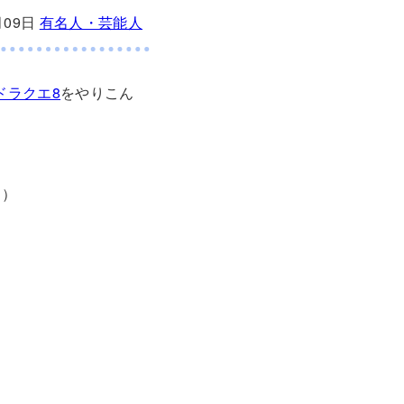
月09日
有名人・芸能人
ドラクエ8
をやりこん
り）