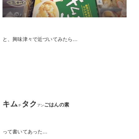
と、興味津々で近づいてみたら…
キム
タク
ごはんの素
チ
アン
って書いてあった…