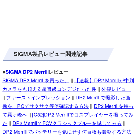
SIGMA製品レビュー関連記事
■
SIGMA DP2 Merrill
レビュー
SIGMA DP2 Merrillを買った。
||
【速報】DP2 Merrillが中判
カメラをも超える超弩級コンデジだった件
||
外観レビュー
||
ファーストインプレッション
||
DP2 Merrillで撮影した画
像を、PCでサクサク等倍確認する方法
||
DP2 Merrillを持っ
て霧ヶ峰へ
||
[C82]DP2 Merrillでコスプレイヤーを撮ってみ
た
||
DP2 MerrillでFOVクラシックブルーを試してみる
||
DP2 Merrillでバッテリーを気にせず何百枚も撮影する方法