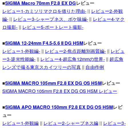
■
SIGMA Macro 70mm F2.8 EX DG
レビュー
レビュー1-カミソリマクロを借りた理由-
||
レビュー2-外観
編-
||
レビュー3-シャープネス、ボケ味編-
||
レビュー4-マク
ロ撮影-
||
レビュー5-ポートレート撮影-
■
SIGMA 12-24mm F4.5-5.6 II DG HSM
レビュー
レビュー1-外観編-
||
レビュー2-焦点距離別画質編-
||
レビュ
ー3-逆光性能編-
||
レビュー4-超広角12mmの世界-
||
超広角
レンズで撮る東京スカイツリーの写真
||
自由作例
■
SIGMA MACRO 105mm F2.8 EX DG OS HSM
レビュー
SIGMA MACRO 105mm F2.8 EX DG OS HSM レビュー
■
SIGMA APO MACRO 150mm F2.8 EX DG OS HSM
レビ
ュー
レビュー1-外観編
||
レビュー2-シャープネス編
||
レビュー3-