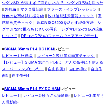
シグマSD1が高すぎて買えないので、シグマDP2xを買った
||
外観編
||
マクロ撮影編
||
ファーストインプレッション
||
緑色の被写体試し撮り編
||
絞り値別遠景画質チェック
||
高
感度画質チェック
||
高感度ISO3200を活かす現像方法
||
シ
グマDP2xで撮るあじさいの写真
||
シグマDP2xのRAW現像
について
||
DP1xとDP2xのファームウェアアップデート
■
SIGMA 35mm F1.4 DG HSM
レビュー
レビュー1-外観編-
||
レビュー2-絞り値別画質チェック-
||
【レビュー】SIGMA 35mm F1.4は、どんな条件にも耐える
スーパーレンズだった！
||
自由作例1
||
自由作例2
||
自由作
例3
||
自由作例4
■
SIGMA 85mm F1.4 EX DG HSM
レビュー
レビュー1
||
レビュー2-紗々さん撮影編-
||
レビュー3-馬琴さ
ん撮影編-