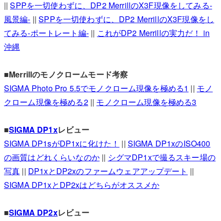
||
SPPを一切使わずに、DP2 MerrillのX3F現像をしてみる-
風景編-
||
SPPを一切使わずに、DP2 MerrillのX3F現像をし
てみる-ポートレート編-
||
これがDP2 Merrillの実力だ！ in
沖縄
■Merrillのモノクロームモード考察
SIGMA Photo Pro 5.5でモノクローム現像を極める1
||
モノ
クローム現像を極める2
||
モノクローム現像を極める3
■
SIGMA DP1x
レビュー
SIGMA DP1sがDP1xに化けた！
||
SIGMA DP1xのISO400
の画質はどれくらいなのか
||
シグマDP1xで撮るスキー場の
写真
||
DP1xとDP2xのファームウェアアップデート
||
SIGMA DP1xとDP2xはどちらがオススメか
■
SIGMA DP2x
レビュー