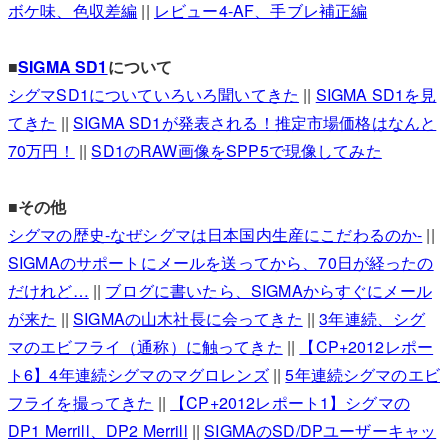
ボケ味、色収差編
||
レビュー4-AF、手ブレ補正編
■
SIGMA SD1
について
シグマSD1についていろいろ聞いてきた
||
SIGMA SD1を見
てきた
||
SIGMA SD1が発表される！推定市場価格はなんと
70万円！
||
SD1のRAW画像をSPP5で現像してみた
■その他
シグマの歴史-なぜシグマは日本国内生産にこだわるのか-
||
SIGMAのサポートにメールを送ってから、70日が経ったの
だけれど…
||
ブログに書いたら、SIGMAからすぐにメール
が来た
||
SIGMAの山木社長に会ってきた
||
3年連続、シグ
マのエビフライ（通称）に触ってきた
||
【CP+2012レポー
ト6】4年連続シグマのマグロレンズ
||
5年連続シグマのエビ
フライを撮ってきた
||
【CP+2012レポート1】シグマの
DP1 Merrill、DP2 Merrill
||
SIGMAのSD/DPユーザーキャッ