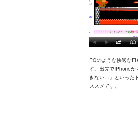
PCのような快適なFla
す。出先でiPhon
きない…」といったト
ススメです。