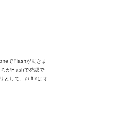
neでFlashが動きま
がFlashで確認で
して、puffinはオ