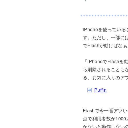
iPhoneを使って
す。ただし、一部には
でFlashが動けば
「iPhoneでFla
ら削除されることもな
る、お気に入りのア
Puffin
Flashで今一番ア
点で利用者数が100
かないと動作しないの