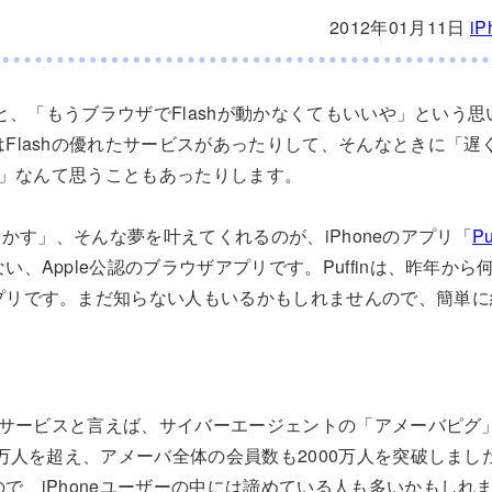
2012年01月11日
iP
いると、「もうブラウザでFlashが動かなくてもいいや」という
Flashの優れたサービスがあったりして、そんなときに「遅くて
なぁ」なんて思うこともあったりします。
shを動かす」、そんな夢を叶えてくれるのが、iPhoneのアプリ「
Pu
い、Apple公認のブラウザアプリです。Puffinは、昨年か
プリです。まだ知らない人もいるかもしれませんので、簡単に
ツいサービスと言えば、サイバーエージェントの「アメーバピグ」。
0万人を超え、アメーバ全体の会員数も2000万人を突破しました
で、iPhoneユーザーの中には諦めている人も多いかもしれ