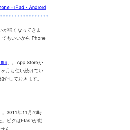
hone・iPad・Android
思いが強くなってきま
もいいからiPhone
ffin
」。App Storeか
ら何ヶ月も使い続けてい
紹介しておきます。
2011年11月の時
。ピグはFlashが動
ません。