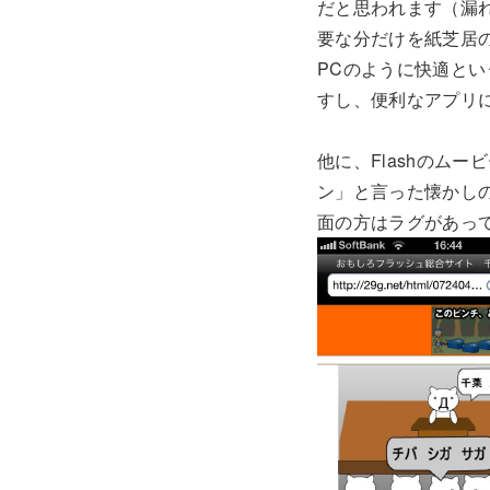
だと思われます（漏
要な分だけを紙芝居
PCのように快適と
すし、便利なアプリ
他に、Flashのム
ン」と言った懐かし
面の方はラグがあっ