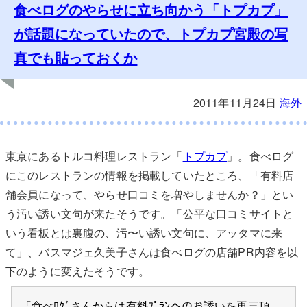
食べログのやらせに立ち向かう「トプカプ」
が話題になっていたので、トプカプ宮殿の写
真でも貼っておくか
2011年11月24日
海外
東京にあるトルコ料理レストラン「
トプカプ
」。食べログ
にこのレストランの情報を掲載していたところ、「有料店
舗会員になって、やらせ口コミを増やしませんか？」とい
う汚い誘い文句が来たそうです。「公平な口コミサイトと
いう看板とは裏腹の、汚〜い誘い文句に、アッタマに来
て」、バスマジェ久美子さんは食べログの店舗PR内容を以
下のように変えたそうです。
「食べﾛｸﾞさんからは有料ﾌﾟﾗﾝへのお誘いを再三頂