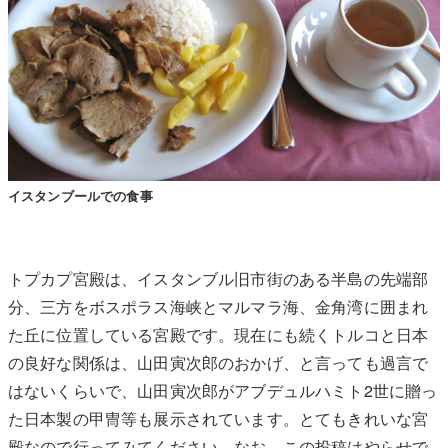
イスタンブールでの食事
トプカプ宮殿は、イスタンブル旧市街のある半島の先端部
分、三方をボスポラス海峡とマルマラ海、金角湾に囲まれ
た丘に位置している宮殿です。現在にも続くトルコと日本
の良好な関係は、山田寅次郎のおかげ、と言っても過言で
はないくらいで、山田寅次郎がアブデュルハミト2世に贈っ
た日本製の甲冑等も展示されています。とてもきれいな宮
殿なので行ってみてください。なお、この投稿はやらせで