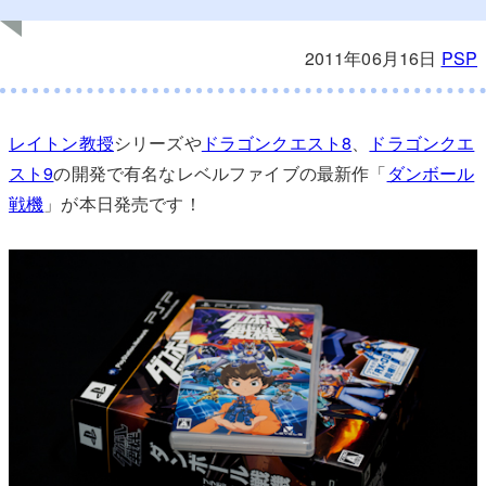
2011年06月16日
PSP
レイトン教授
シリーズや
ドラゴンクエスト8
、
ドラゴンクエ
スト9
の開発で有名なレベルファイブの最新作「
ダンボール
戦機
」が本日発売です！