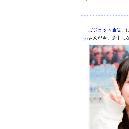
「
ガジェット通信
」
お
さんが今、夢中に