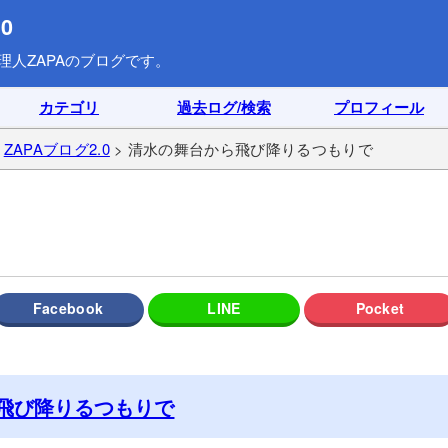
0
理人ZAPAのブログです。
カテゴリ
過去ログ/検索
プロフィール
>
ZAPAブログ2.0
> 清水の舞台から飛び降りるつもりで
飛び降りるつもりで