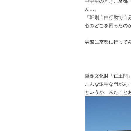
中学生のとき、京都
ん…。
「班別自由行動で自
心のどこを回ったの
実際に京都に行って
重要文化財「仁王門
こんな派手な門があ
というか、来たこと