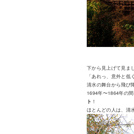
下から見上げて見ま
「あれっ、意外と低
清水の舞台から飛び
1694年〜1864年
ト
！
ほとんどの人は、清