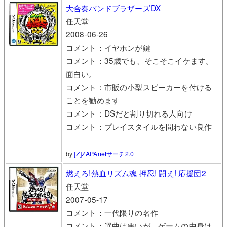
大合奏バンドブラザーズDX
任天堂
2008-06-26
コメント：イヤホンが鍵
コメント：35歳でも、そこそこイケます。
面白い。
コメント：市販の小型スピーカーを付ける
ことを勧めます
コメント：DSだと割り切れる人向け
コメント：プレイスタイルを問わない良作
by
[Z]ZAPAnetサーチ2.0
燃えろ!熱血リズム魂 押忍! 闘え! 応援団2
任天堂
2007-05-17
コメント：一代限りの名作
コメント：選曲は悪いが、ゲームの中身は