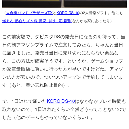
（
大合奏バンドブラザーズDX
と
KORG DS-10
の2大音楽ソフト。他にも
燃えろ!熱血リズム魂 押忍! 闘え! 応援団2
なんかも家にあったり）
この前実験で、ダビスタDSの発売日になるのを待って、当
日の朝アマゾンプライムで注文してみたら、ちゃんと当日
に届きました。発売日当日に売り切れにならない商品な
ら、この方法が確実そうです。というか、ゲームショップ
か家電量販店に買いに行った方が早いですけどね。アマゾ
ンの方が安いので、ついついアマゾンで予約してしまいま
す（あと、買い忘れ防止目的）。
で、1日遅れで届いた
KORG DS-10
はなかなかプレイ時間も
取れないので、1日遅れたくらい全然どうってことないので
した（他のゲームもやっていないくらい）。