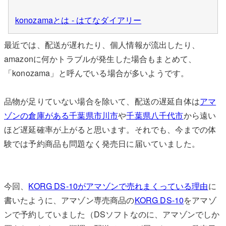
konozamaとは - はてなダイアリー
最近では、配送が遅れたり、個人情報が流出したり、
amazonに何かトラブルが発生した場合もまとめて、
「konozama」と呼んでいる場合が多いようです。
品物が足りていない場合を除いて、配送の遅延自体は
アマ
ゾンの倉庫がある千葉県市川市
や
千葉県八千代市
から遠い
ほど遅延確率が上がると思います。それでも、今までの体
験では予約商品も問題なく発売日に届いていました。
今回、
KORG DS-10がアマゾンで売れまくっている理由
に
書いたように、アマゾン専売商品の
KORG DS-10
をアマゾ
ンで予約していました（DSソフトなのに、アマゾンでしか