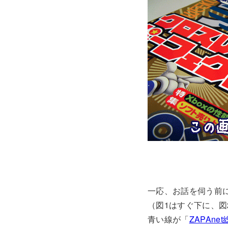
一応、お話を伺う前に
（図1はすぐ下に、図
青い線が「
ZAPAne