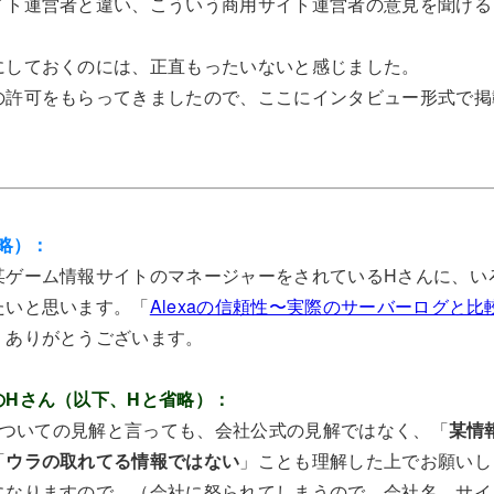
イト運営者と違い、こういう商用サイト運営者の意見を聞ける
にしておくのには、正直もったいないと感じました。
の許可をもらってきましたので、ここにインタビュー形式で掲
省略）：
ゲーム情報サイトのマネージャーをされているHさんに、いろい
たいと思います。「
Alexaの信頼性〜実際のサーバーログと比
、ありがとうございます。
のHさん（以下、Hと省略）：
aについての見解と言っても、会社公式の見解ではなく、「
某情
「
ウラの取れてる情報ではない
」ことも理解した上でお願いし
になりますので。（会社に怒られてしまうので、会社名、サイ