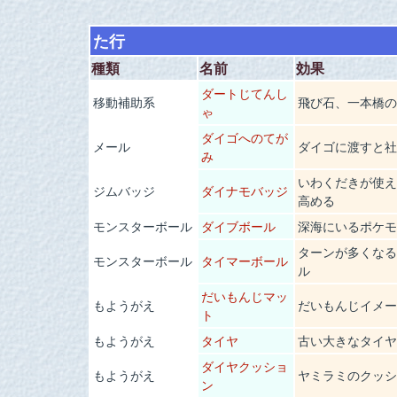
た行
種類
名前
効果
ダートじてんし
移動補助系
飛び石、一本橋の
ゃ
ダイゴへのてが
メール
ダイゴに渡すと社
み
いわくだきが使え
ジムバッジ
ダイナモバッジ
高める
モンスターボール
ダイブボール
深海にいるポケモ
ターンが多くなる
モンスターボール
タイマーボール
ル
だいもんじマッ
もようがえ
だいもんじイメー
ト
もようがえ
タイヤ
古い大きなタイヤ
ダイヤクッショ
もようがえ
ヤミラミのクッシ
ン