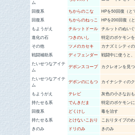
ム
回復系
ちからのこな
HPを50回復（
回復系
ちからのねっこ
HPを200回復（
もようがえ
チルットドール
チルットのぬいぐ
進化の石
つきのいし
特定のポケモンを
その他
ツメのカセキ
カナズミシティの
戦闘補助系
ディフェンダー
戦闘中に使うと、
たいせつなアイテ
デボンスコープ
カクレオンを見つ
ム
たいせつなアイテ
デボンのにもつ
カイナシティのク
ム
もようがえ
テレビ
灰色の小さなおも
持たせる系
でんきだま
特定のポケモンに
回復系
どくけし
毒を治す
持たせる系
とけないこおり
こおりタイプのわ
きのみ
ドリのみ
きのみ