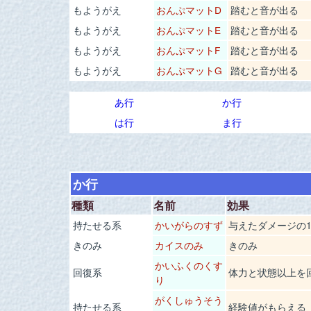
もようがえ
おんぷマットD
踏むと音が出る
もようがえ
おんぷマットE
踏むと音が出る
もようがえ
おんぷマットF
踏むと音が出る
もようがえ
おんぷマットG
踏むと音が出る
あ行
か行
は行
ま行
か行
種類
名前
効果
持たせる系
かいがらのすず
与えたダメージの1
きのみ
カイスのみ
きのみ
かいふくのくす
回復系
体力と状態以上を
り
がくしゅうそう
持たせる系
経験値がもらえる