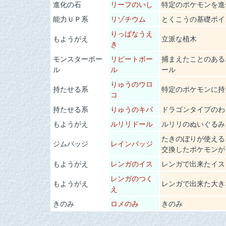
進化の石
リーフのいし
特定のポケモンを進
能力ＵＰ系
リゾチウム
とくこうの基礎ポイ
りっぱなうえ
もようがえ
立派な植木
き
モンスターボー
リピートボー
捕まえたことのある
ル
ル
ール
りゅうのウロ
持たせる系
特定のポケモンに持
コ
持たせる系
りゅうのキバ
ドラゴンタイプのわ
もようがえ
ルリリドール
ルリリのぬいぐるみ
たきのぼりが使える
ジムバッジ
レインバッジ
交換したポケモンが
もようがえ
レンガのイス
レンガで出来たイス
レンガのつく
もようがえ
レンガで出来た大き
え
きのみ
ロメのみ
きのみ