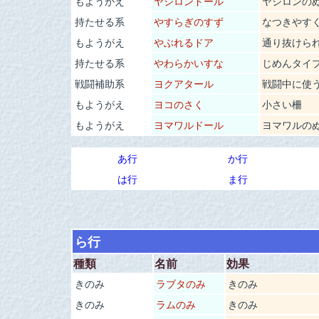
もようがえ
ヤジロンドール
ヤジロンの
持たせる系
やすらぎのすず
なつきやす
もようがえ
やぶれるドア
通り抜けら
持たせる系
やわらかいすな
じめんタイ
戦闘補助系
ヨクアタール
戦闘中に使
もようがえ
ヨコのさく
小さい柵
もようがえ
ヨマワルドール
ヨマワルの
あ行
か行
は行
ま行
ら行
種類
名前
効果
きのみ
ラブタのみ
きのみ
きのみ
ラムのみ
きのみ