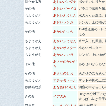
持たせる系
あおいバンダナ
ポケモンに持たせ
その他
あおいビードロ
ガラスで出来た笛
もようがえ
あおいふうせん
水の入った風船。
もようがえ
あおいレンガ
レンガ。上に物が
124番道路のト
その他
あかいかけら
える
もようがえ
あかいふうせん
水の入った風船。
もようがえ
あかいポスター
小さいポスター
もようがえ
あかいレンガ
レンガ。上に物が
あさせのかいが
その他
あさせのほらあな
ら
その他
あさせのしお
あさせのほらあな
もようがえ
アチャモドール
マットや机の上に
移動補助系
あなぬけのヒモ
洞窟の中から出ら
HPが半分以下に
きのみ
イアのみ
すっぱい味が苦手
回復系
いいキズぐすり
HPを50回復