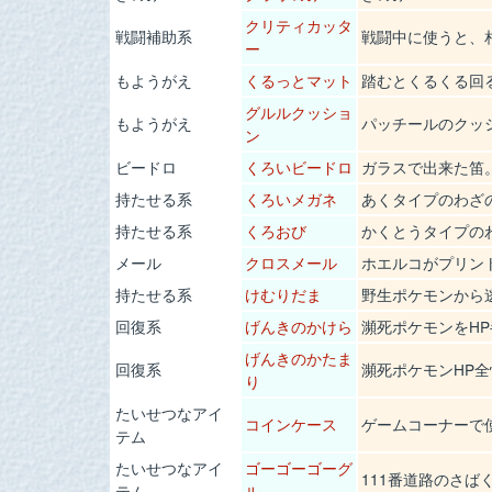
クリティカッタ
戦闘補助系
戦闘中に使うと、
ー
もようがえ
くるっとマット
踏むとくるくる回
グルルクッショ
もようがえ
パッチールのクッ
ン
ビードロ
くろいビードロ
ガラスで出来た笛
持たせる系
くろいメガネ
あくタイプのわざ
持たせる系
くろおび
かくとうタイプの
メール
クロスメール
ホエルコがプリン
持たせる系
けむりだま
野生ポケモンから
回復系
げんきのかけら
瀕死ポケモンをH
げんきのかたま
回復系
瀕死ポケモンHP
り
たいせつなアイ
コインケース
ゲームコーナーで
テム
たいせつなアイ
ゴーゴーゴーグ
111番道路のさば
テム
ル