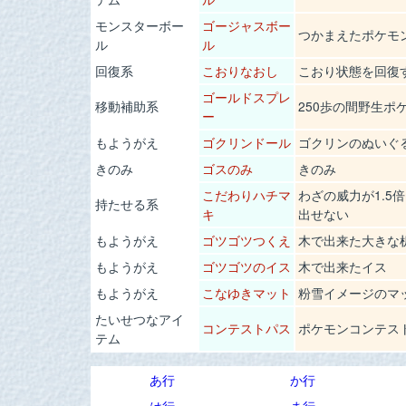
モンスターボー
ゴージャスボー
つかまえたポケモ
ル
ル
回復系
こおりなおし
こおり状態を回復
ゴールドスプレ
移動補助系
250歩の間野生ポ
ー
もようがえ
ゴクリンドール
ゴクリンのぬいぐ
きのみ
ゴスのみ
きのみ
こだわりハチマ
わざの威力が1.5
持たせる系
キ
出せない
もようがえ
ゴツゴツつくえ
木で出来た大きな
もようがえ
ゴツゴツのイス
木で出来たイス
もようがえ
こなゆきマット
粉雪イメージのマ
たいせつなアイ
コンテストパス
ポケモンコンテス
テム
あ行
か行