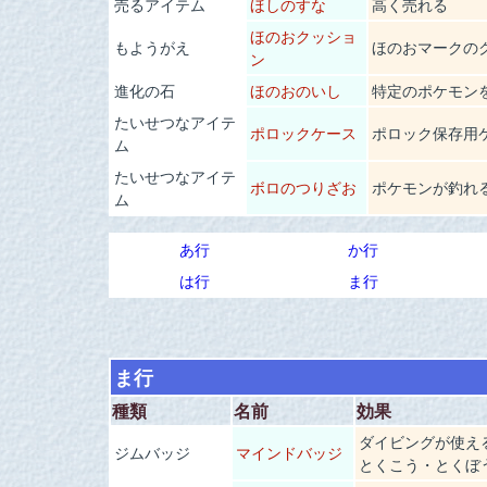
売るアイテム
ほしのすな
高く売れる
ほのおクッショ
もようがえ
ほのおマークの
ン
進化の石
ほのおのいし
特定のポケモン
たいせつなアイテ
ポロックケース
ポロック保存用
ム
たいせつなアイテ
ボロのつりざお
ポケモンが釣れ
ム
あ行
か行
は行
ま行
ま行
種類
名前
効果
ダイビングが使え
ジムバッジ
マインドバッジ
とくこう・とくぼ