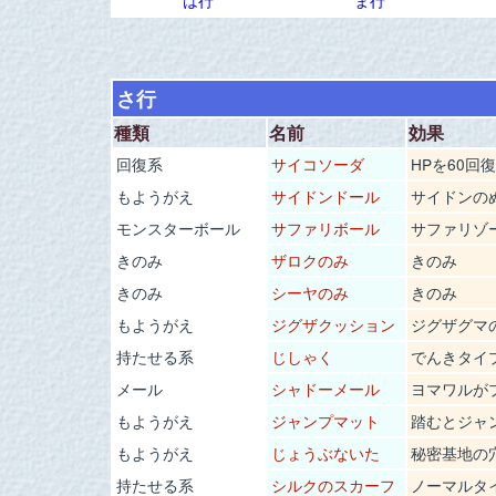
は行
ま行
さ行
種類
名前
効果
回復系
サイコソーダ
HPを60回復
もようがえ
サイドンドール
サイドンの
モンスターボール
サファリボール
サファリゾ
きのみ
ザロクのみ
きのみ
きのみ
シーヤのみ
きのみ
もようがえ
ジグザクッション
ジグザグマ
持たせる系
じしゃく
でんきタイ
メール
シャドーメール
ヨマワルが
もようがえ
ジャンプマット
踏むとジャ
もようがえ
じょうぶないた
秘密基地の
持たせる系
シルクのスカーフ
ノーマルタ