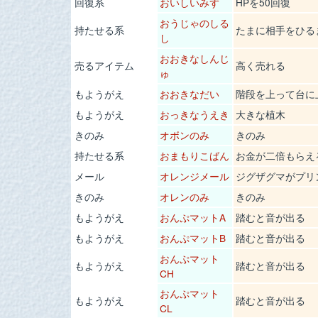
回復系
おいしいみず
HPを50回復
おうじゃのしる
持たせる系
たまに相手をひる
し
おおきなしんじ
売るアイテム
高く売れる
ゅ
もようがえ
おおきなだい
階段を上って台に
もようがえ
おっきなうえき
大きな植木
きのみ
オボンのみ
きのみ
持たせる系
おまもりこばん
お金が二倍もらえ
メール
オレンジメール
ジグザグマがプリ
きのみ
オレンのみ
きのみ
もようがえ
おんぷマットA
踏むと音が出る
もようがえ
おんぷマットB
踏むと音が出る
おんぷマット
もようがえ
踏むと音が出る
CH
おんぷマット
もようがえ
踏むと音が出る
CL