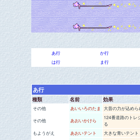
あ行
か行
は行
ま行
あ行
種類
名前
効果
その他
あいいろのたま
大昔の力が込めら
124番道路のト
その他
あおいかけら
る
もようがえ
あおいテント
大きな青いテント