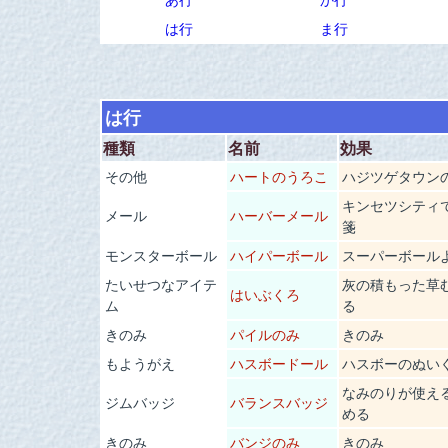
は行
ま行
は行
種類
名前
効果
その他
ハートのうろこ
ハジツゲタウン
キンセツシティ
メール
ハーバーメール
箋
モンスターボール
ハイパーボール
スーパーボール
たいせつなアイテ
灰の積もった草
はいぶくろ
ム
る
きのみ
パイルのみ
きのみ
もようがえ
ハスボードール
ハスボーのぬい
なみのりが使え
ジムバッジ
バランスバッジ
める
きのみ
バンジのみ
きのみ