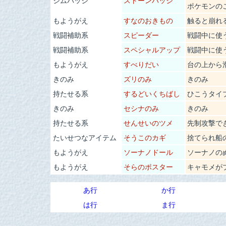
ポケモンの
もようがえ
すなのおきもの
触ると崩れ
戦闘補助系
スピーダー
戦闘中に使
戦闘補助系
スペシャルアップ
戦闘中に使
もようがえ
すべりだい
台の上から
きのみ
ズリのみ
きのみ
持たせる系
するどいくちばし
ひこうタイ
きのみ
セシナのみ
きのみ
持たせる系
せんせいのツメ
先制攻撃で
たいせつなアイテム
そうこのカギ
捨てられ船
もようがえ
ソーナノドール
ソーナノの
もようがえ
そらのポスター
キャモメが
あ行
か行
は行
ま行