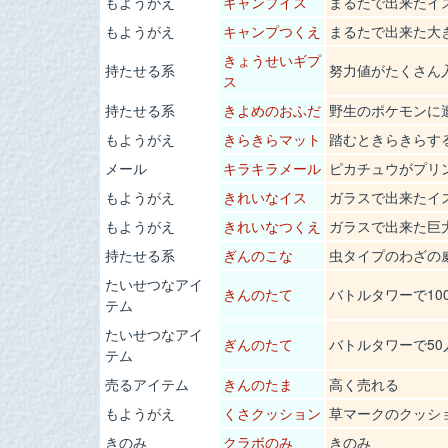
もようがえ
キャンプイス
まるたで出来たイ
もようがえ
キャンプつくえ
まるたで出来た大
きょうせいギプ
持たせる系
努力値がたくさん
ス
持たせる系
きよめのおふだ
野生のポケモンに
もようがえ
きらきらマット
踏むときらきらす
メール
キラキラメール
ピカチュウがプリ
もようがえ
きれいなイス
ガラスで出来たイ
もようがえ
きれいなつくえ
ガラスで出来た巨
持たせる系
ぎんのこな
虫タイプのわざの
たいせつなアイ
きんのたて
バトルタワーで10
テム
たいせつなアイ
ぎんのたて
バトルタワーで5
テム
売るアイテム
きんのたま
高く売れる
もようがえ
くさクッション
草マークのクッシ
きのみ
クラボのみ
きのみ