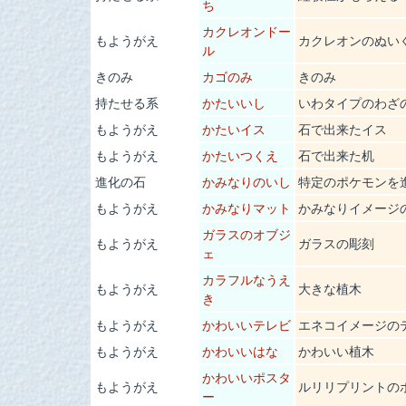
ち
カクレオンドー
もようがえ
カクレオンのぬい
ル
きのみ
カゴのみ
きのみ
持たせる系
かたいいし
いわタイプのわざ
もようがえ
かたいイス
石で出来たイス
もようがえ
かたいつくえ
石で出来た机
進化の石
かみなりのいし
特定のポケモンを
もようがえ
かみなりマット
かみなりイメージ
ガラスのオブジ
もようがえ
ガラスの彫刻
ェ
カラフルなうえ
もようがえ
大きな植木
き
もようがえ
かわいいテレビ
エネコイメージの
もようがえ
かわいいはな
かわいい植木
かわいいポスタ
もようがえ
ルリリプリントの
ー