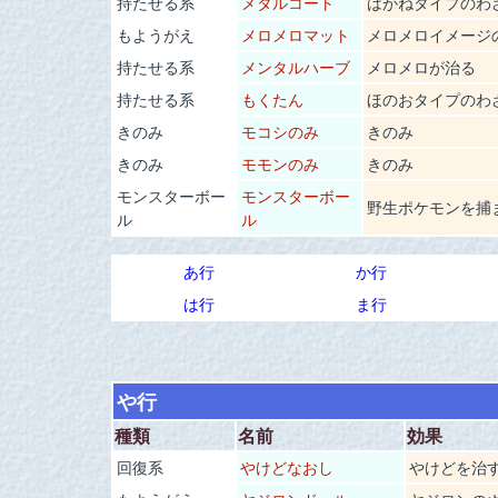
持たせる系
メタルコート
はがねタイプのわ
もようがえ
メロメロマット
メロメロイメージ
持たせる系
メンタルハーブ
メロメロが治る
持たせる系
もくたん
ほのおタイプのわ
きのみ
モコシのみ
きのみ
きのみ
モモンのみ
きのみ
モンスターボー
モンスターボー
野生ポケモンを捕
ル
ル
あ行
か行
は行
ま行
や行
種類
名前
効果
回復系
やけどなおし
やけどを治