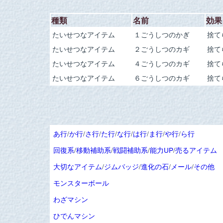
種類
名前
効果
たいせつなアイテム
１ごうしつのかぎ
捨て
たいせつなアイテム
２ごうしつのカギ
捨て
たいせつなアイテム
４ごうしつのカギ
捨て
たいせつなアイテム
６ごうしつのカギ
捨て
あ行
/
か行
/
さ行
/
た行
/
な行
/
は行
/
ま行
/
や行
/
ら行
回復系
/
移動補助系
/
戦闘補助系
/
能力UP
/
売るアイテム
大切なアイテム
/
ジムバッジ
/
進化の石
/
メール
/
その他
モンスターボール
わざマシン
ひでんマシン