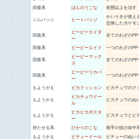
回復系
ばんのうごな
状態以上を治す
かいりきが使え
ジムバッジ
ヒートバッジ
交換したポケモ
ピーピーエイダ
回復系
全てのわざのPP
ー
回復系
ピーピーエイド
一つのわざのPP
ピーピーマック
回復系
全てのわざのPP
ス
ピーピーリカバ
回復系
一つのわざのPP
ー
もようがえ
ピカクッション
ピカチュウのク
ピカチュウドー
もようがえ
ピカチュウのぬ
ル
ピカピカボスタ
もようがえ
ピカチュウとピ
ー
持たせる系
ひかりのこな
相手の技の命中
もようがえ
ピチュードール
ピチューのぬい