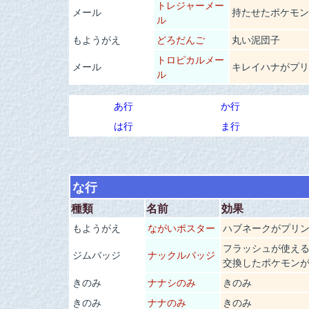
トレジャーメー
メール
持たせたポケモン
ル
もようがえ
どろだんご
丸い泥団子
トロピカルメー
メール
キレイハナがプリ
ル
あ行
か行
は行
ま行
な行
種類
名前
効果
もようがえ
ながいポスター
ハブネークがプリ
フラッシュが使え
ジムバッジ
ナックルバッジ
交換したポケモンが
きのみ
ナナシのみ
きのみ
きのみ
ナナのみ
きのみ