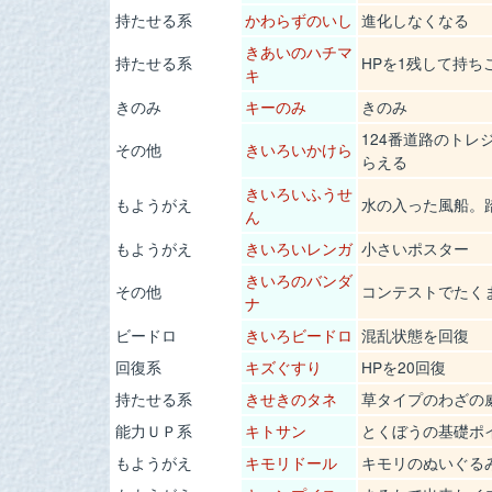
持たせる系
かわらずのいし
進化しなくなる
きあいのハチマ
持たせる系
HPを1残して持ち
キ
きのみ
キーのみ
きのみ
124番道路のト
その他
きいろいかけら
らえる
きいろいふうせ
もようがえ
水の入った風船。
ん
もようがえ
きいろいレンガ
小さいポスター
きいろのバンダ
その他
コンテストでたく
ナ
ビードロ
きいろビードロ
混乱状態を回復
回復系
キズぐすり
HPを20回復
持たせる系
きせきのタネ
草タイプのわざの
能力ＵＰ系
キトサン
とくぼうの基礎ポ
もようがえ
キモリドール
キモリのぬいぐる