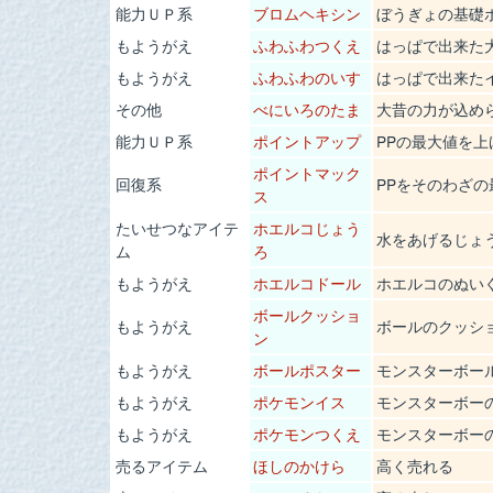
能力ＵＰ系
ブロムヘキシン
ぼうぎょの基礎
もようがえ
ふわふわつくえ
はっぱで出来た
もようがえ
ふわふわのいす
はっぱで出来た
その他
べにいろのたま
大昔の力が込め
能力ＵＰ系
ポイントアップ
PPの最大値を上
ポイントマック
回復系
PPをそのわざ
ス
たいせつなアイテ
ホエルコじょう
水をあげるじょ
ム
ろ
もようがえ
ホエルコドール
ホエルコのぬい
ボールクッショ
もようがえ
ボールのクッシ
ン
もようがえ
ボールポスター
モンスターボー
もようがえ
ポケモンイス
モンスターボー
もようがえ
ポケモンつくえ
モンスターボー
売るアイテム
ほしのかけら
高く売れる