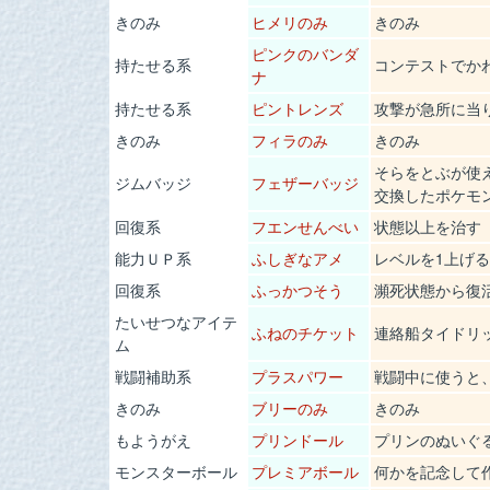
きのみ
ヒメリのみ
きのみ
ピンクのバンダ
持たせる系
コンテストでか
ナ
持たせる系
ピントレンズ
攻撃が急所に当
きのみ
フィラのみ
きのみ
そらをとぶが使
ジムバッジ
フェザーバッジ
交換したポケモ
回復系
フエンせんべい
状態以上を治す
能力ＵＰ系
ふしぎなアメ
レベルを1上げる
回復系
ふっかつそう
瀕死状態から復
たいせつなアイテ
ふねのチケット
連絡船タイドリ
ム
戦闘補助系
プラスパワー
戦闘中に使うと
きのみ
ブリーのみ
きのみ
もようがえ
プリンドール
プリンのぬいぐ
モンスターボール
プレミアボール
何かを記念して