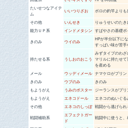
たいせつなアイテ
いいつりざお
ボロの釣竿よりも
ム
その他
いんせき
りゅうせいのたき
能力ＵＰ系
インドメタシン
すばやさの基礎ポ
HPが半分以下に
きのみ
ウイのみ
すっぱい味が苦手
みずタイプのわざ
持たせる系
うしおのおこう
マリルに持たせて
を産める
メール
ウッディメール
ナマケロがプリン
きのみ
ウブのみ
きのみ
もようがえ
うみのポスター
ジーランスがプリ
もようがえ
エネコドール
エネコのぬいぐる
その他
エネコのしっぽ
戦闘から逃げられ
エフェクトガー
戦闘補助系
戦闘中に使うと、
ド