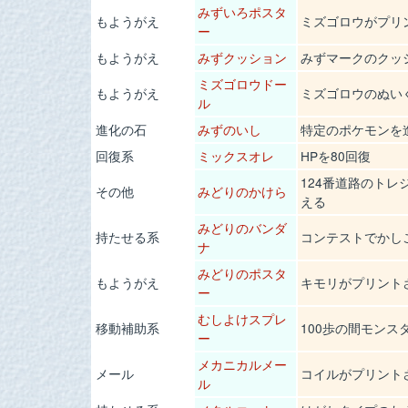
みずいろポスタ
もようがえ
ミズゴロウがプリ
ー
もようがえ
みずクッション
みずマークのクッ
ミズゴロウドー
もようがえ
ミズゴロウのぬい
ル
進化の石
みずのいし
特定のポケモンを
回復系
ミックスオレ
HPを80回復
124番道路のト
その他
みどりのかけら
える
みどりのバンダ
持たせる系
コンテストでかし
ナ
みどりのポスタ
もようがえ
キモリがプリント
ー
むしよけスプレ
移動補助系
100歩の間モンス
ー
メカニカルメー
メール
コイルがプリント
ル