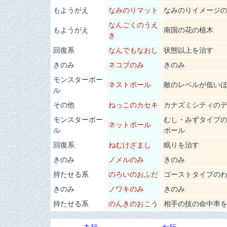
もようがえ
なみのりマット
なみのりイメージ
なんごくのうえ
もようがえ
南国の花の植木
き
回復系
なんでもなおし
状態以上を治す
きのみ
ネコブのみ
きのみ
モンスターボー
ネストボール
敵のレベルが低い
ル
その他
ねっこのカセキ
カナズミシティの
モンスターボー
むし・みずタイプ
ネットボール
ル
ボール
回復系
ねむけざまし
眠りを治す
きのみ
ノメルのみ
きのみ
持たせる系
のろいのおふだ
ゴーストタイプの
きのみ
ノワキのみ
きのみ
持たせる系
のんきのおこう
相手の技の命中率
あ行
か行