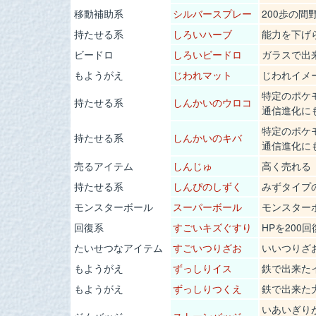
移動補助系
シルバースプレー
200歩の
持たせる系
しろいハーブ
能力を下げ
ビードロ
しろいビードロ
ガラスで出
もようがえ
じわれマット
じわれイメ
特定のポケ
持たせる系
しんかいのウロコ
通信進化に
特定のポケ
持たせる系
しんかいのキバ
通信進化に
売るアイテム
しんじゅ
高く売れる
持たせる系
しんぴのしずく
みずタイプ
モンスターボール
スーパーボール
モンスター
回復系
すごいキズぐすり
HPを200回
たいせつなアイテム
すごいつりざお
いいつりざ
もようがえ
ずっしりイス
鉄で出来た
もようがえ
ずっしりつくえ
鉄で出来た
いあいぎり
ジムバッジ
ストーンバッジ