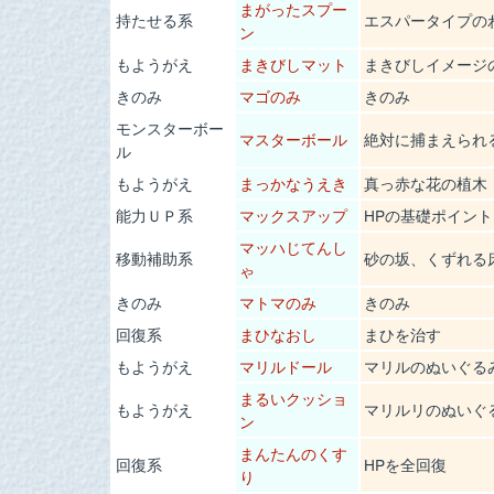
まがったスプー
持たせる系
エスパータイプの
ン
もようがえ
まきびしマット
まきびしイメージ
きのみ
マゴのみ
きのみ
モンスターボー
マスターボール
絶対に捕まえられ
ル
もようがえ
まっかなうえき
真っ赤な花の植木
能力ＵＰ系
マックスアップ
HPの基礎ポイン
マッハじてんし
移動補助系
砂の坂、くずれる
ゃ
きのみ
マトマのみ
きのみ
回復系
まひなおし
まひを治す
もようがえ
マリルドール
マリルのぬいぐる
まるいクッショ
もようがえ
マリルリのぬいぐ
ン
まんたんのくす
回復系
HPを全回復
り