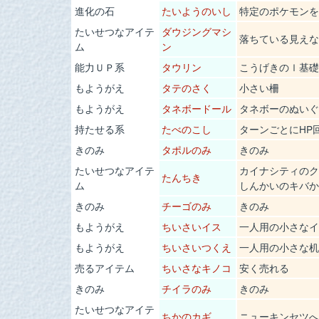
進化の石
たいようのいし
特定のポケモンを
たいせつなアイテ
ダウジングマシ
落ちている見えな
ム
ン
能力ＵＰ系
タウリン
こうげきのｌ基礎
もようがえ
タテのさく
小さい柵
もようがえ
タネボードール
タネボーのぬいぐ
持たせる系
たべのこし
ターンごとにHP
きのみ
タポルのみ
きのみ
たいせつなアイテ
カイナシティのク
たんちき
ム
しんかいのキバか
きのみ
チーゴのみ
きのみ
もようがえ
ちいさいイス
一人用の小さなイ
もようがえ
ちいさいつくえ
一人用の小さな机
売るアイテム
ちいさなキノコ
安く売れる
きのみ
チイラのみ
きのみ
たいせつなアイテ
ちかのカギ
ニューキンセツへ