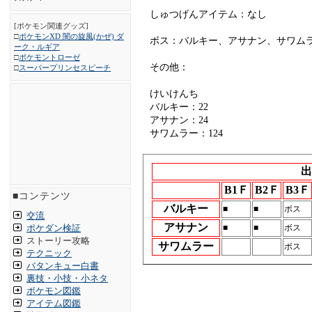
しゅつげんアイテム：なし
[ポケモン関連グッズ]
□
ポケモンXD 闇の旋風(かぜ) ダ
ボス：バルキー、アサナン、サワム
ーク・ルギア
□
ポケモントローゼ
その他：
□
スーパープリンセスピーチ
けいけんち
バルキー：22
アサナン：24
サワムラー：124
出
B1Ｆ
B2Ｆ
B3Ｆ
■コンテンツ
バルキー
■
■
ボス
交流
アサナン
ポケダン検証
■
■
ボス
ストーリー攻略
サワムラー
ボス
テクニック
バタンキュー白書
裏技・小技・小ネタ
ポケモン図鑑
アイテム図鑑