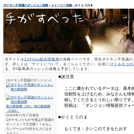
ポケモン不思議のダンジョン攻略
→
ストーリー攻略
→かくとうのま
当サイトは
ZAPAnet総合情報局
の攻略ページです。現在ポケモン不思議の
す。詳しくは「サイトについて」をごらんください。以前には
トルネコの
る、DS版風来のシレンの攻略も予定しています。
■諸注意
[ポケモン不思議のダンジョン]
ここに書かれているデータは、基本
-
信頼性を上げるため、みなさんも情
稿してくださるとうれしい限りです
投稿は、「ダンジョン情報提供フォ
青の救助隊（DS）
/
赤の救助隊
（GBA）
□2005年11月17日発売
■かくとうのま
□ポケモンたちが今度は不思議の
ダンジョンで大活躍！！おもし
もくてき：さいごのてきをたおす
ろいゲームが大好きな人にはオ
ススメ！