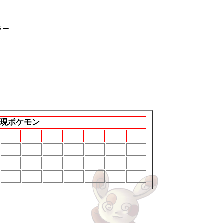
ラー
現ポケモン