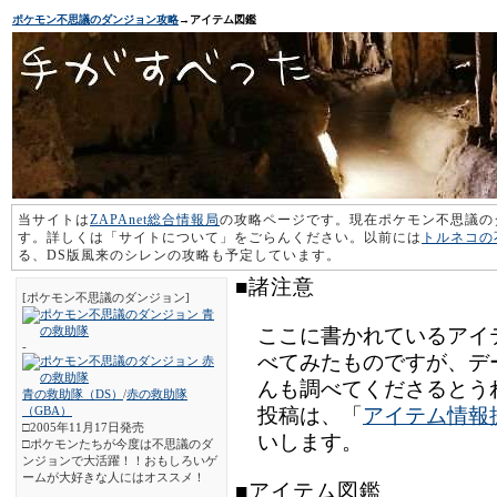
ポケモン不思議のダンジョン攻略
→アイテム図鑑
当サイトは
ZAPAnet総合情報局
の攻略ページです。現在ポケモン不思議の
す。詳しくは「サイトについて」をごらんください。以前には
トルネコの
る、DS版風来のシレンの攻略も予定しています。
■諸注意
[ポケモン不思議のダンジョン]
ここに書かれているアイ
-
べてみたものですが、デ
んも調べてくださるとう
青の救助隊（DS）
/
赤の救助隊
（GBA）
投稿は、「
アイテム情報
□2005年11月17日発売
いします。
□ポケモンたちが今度は不思議のダ
ンジョンで大活躍！！おもしろいゲ
ームが大好きな人にはオススメ！
■アイテム図鑑