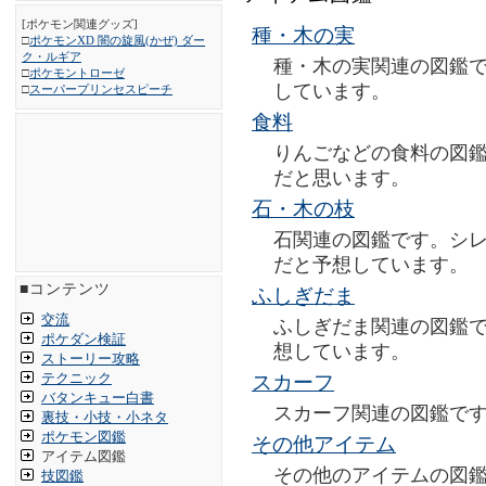
[ポケモン関連グッズ]
種・木の実
□
ポケモンXD 闇の旋風(かぜ) ダー
ク・ルギア
種・木の実関連の図鑑
□
ポケモントローゼ
しています。
□
スーパープリンセスピーチ
食料
りんごなどの食料の図
だと思います。
石・木の枝
石関連の図鑑です。シ
だと予想しています。
■コンテンツ
ふしぎだま
交流
ふしぎだま関連の図鑑
ポケダン検証
想しています。
ストーリー攻略
テクニック
スカーフ
バタンキュー白書
スカーフ関連の図鑑で
裏技・小技・小ネタ
ポケモン図鑑
その他アイテム
アイテム図鑑
その他のアイテムの図
技図鑑