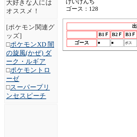
けいけんち
大好きな人には
ゴース：128
オススメ！
出
[ポケモン関連グ
B1Ｆ
B2Ｆ
B3Ｆ
ッズ]
ゴース
■
■
ボス
□
ポケモンXD 闇
の旋風(かぜ) ダ
ーク・ルギア
□
ポケモントロ
ーゼ
□
スーパープリ
ンセスピーチ