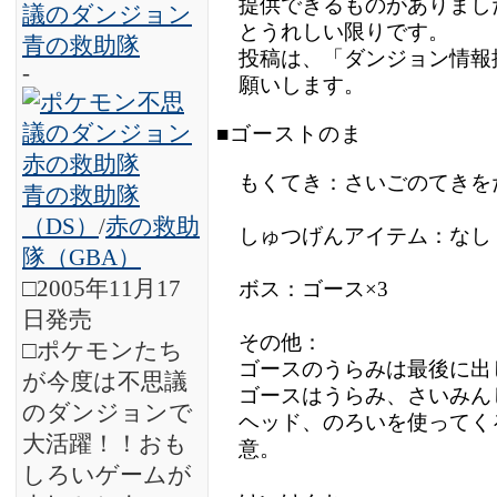
提供できるものがありまし
とうれしい限りです。
投稿は、「ダンジョン情報
-
願いします。
■ゴーストのま
もくてき：さいごのてきを
青の救助隊
（DS）
/
赤の救助
しゅつげんアイテム：なし
隊（GBA）
□2005年11月17
ボス：ゴース×3
日発売
その他：
□ポケモンたち
ゴースのうらみは最後に出
が今度は不思議
ゴースはうらみ、さいみん
のダンジョンで
ヘッド、のろいを使ってく
大活躍！！おも
意。
しろいゲームが