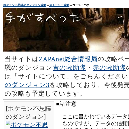
ポケモン不思議のダンジョン攻略
→
ストーリー攻略
→ゴーストのま
当サイトは
ZAPAnet総合情報局
の攻略ペ
議のダンジョン
青の救助隊
・
赤の救助隊
は「サイトについて」をごらんください
のダンジョン3
を攻略しており、今後発売
の攻略も予定しています。
■諸注意
[ポケモン不思議
のダンジョン]
ここに書かれているデータ
ものですが、データの信頼