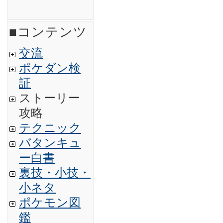
■コンテンツ
交流
ポケダン検
証
ストーリー
攻略
テクニック
バタンキュ
ー白書
裏技・小技・
小ネタ
ポケモン図
鑑