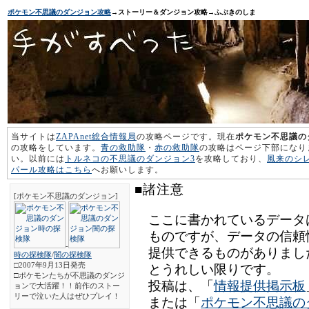
ポケモン不思議のダンジョン攻略
→ストーリー＆ダンジョン攻略→ふぶきのしま
当サイトは
ZAPAnet総合情報局
の攻略ページです。現在
ポケモン不思議の
の攻略をしています。
青の救助隊
・
赤の救助隊
の攻略はページ下部になり
い。以前には
トルネコの不思議のダンジョン3
を攻略しており、
風来のシ
パール攻略はこちら
へお願いします。
■諸注意
[ポケモン不思議のダンジョン]
ここに書かれているデータ
ものですが、データの信頼
-
提供できるものがありまし
時の探検隊
/
闇の探検隊
□2007年9月13日発売
とうれしい限りです。
□ポケモンたちが不思議のダンジ
投稿は、「
情報提供掲示板
ョンで大活躍！！前作のストー
リーで泣いた人はぜひプレイ！
または「
ポケモン不思議の