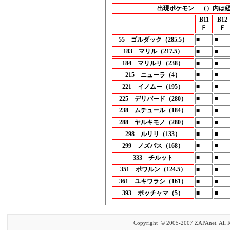
出現ポケモン （）内は
B11
B12
Ｆ
Ｆ
55 ゴルダック（285.5）
■
■
183 マリル（217.5）
■
■
184 マリルリ（238）
■
■
215 ニューラ（4）
■
■
221 イノムー（195）
■
■
225 デリバード（280）
■
■
238 ムチュール（184）
■
■
288 ヤルキモノ（280）
■
■
298 ルリリ（133）
■
■
299 ノズパス（168）
■
■
333 チルット
■
■
351 ポワルン（124.5）
■
■
361 ユキワラシ（161）
■
■
393 ポッチャマ（5）
■
■
Copyright © 2005-2007 ZAPAnet. All R