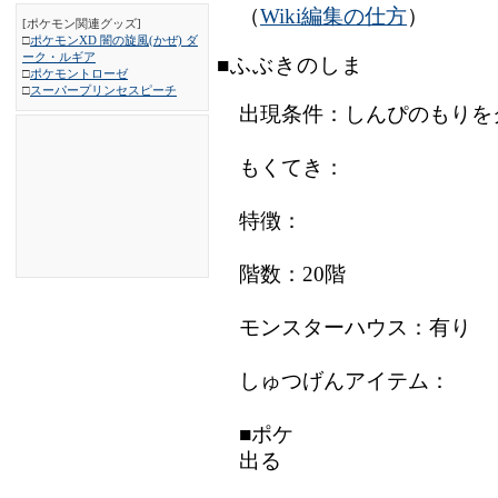
（
Wiki編集の仕方
）
[ポケモン関連グッズ]
□
ポケモンXD 闇の旋風(かぜ) ダ
ーク・ルギア
■ふぶきのしま
□
ポケモントローゼ
□
スーパープリンセスピーチ
出現条件：しんぴのもりを
もくてき：
特徴：
階数：20階
モンスターハウス：有り
しゅつげんアイテム：
■ポケ
出る