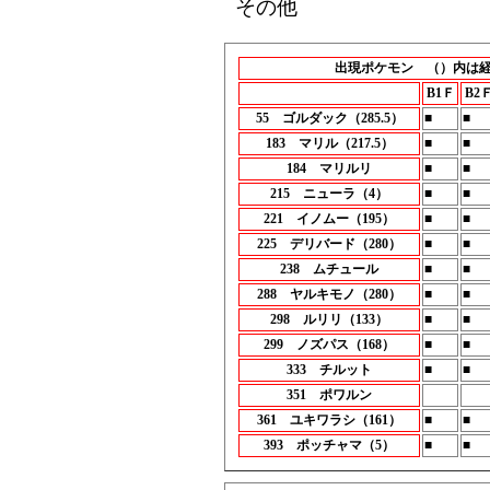
その他
出現ポケモン （）内は
B1Ｆ
B2
55 ゴルダック（285.5）
■
■
183 マリル（217.5）
■
■
184 マリルリ
■
■
215 ニューラ（4）
■
■
221 イノムー（195）
■
■
225 デリバード（280）
■
■
238 ムチュール
■
■
288 ヤルキモノ（280）
■
■
298 ルリリ（133）
■
■
299 ノズパス（168）
■
■
333 チルット
■
■
351 ポワルン
361 ユキワラシ（161）
■
■
393 ポッチャマ（5）
■
■