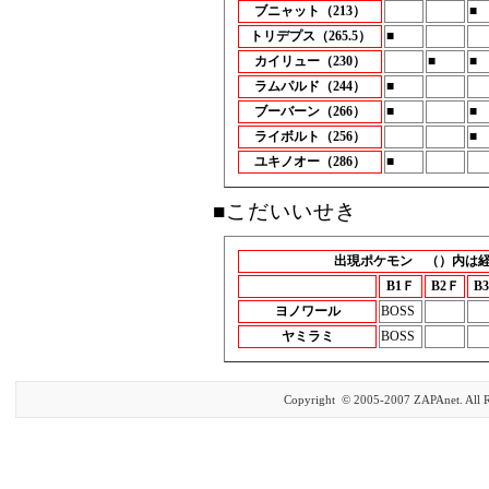
ブニャット（213）
■
トリデプス（265.5）
■
カイリュー（230）
■
■
ラムパルド（244）
■
ブーバーン（266）
■
■
ライボルト（256）
■
ユキノオー（286）
■
■こだいいせき
出現ポケモン （）内は
B1Ｆ
B2Ｆ
B
ヨノワール
BOSS
ヤミラミ
BOSS
Copyright © 2005-2007 ZAPAnet. All R