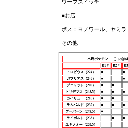
ワープスイッチ
■お店
ボス：ヨノワール、ヤミラミ
その他
出現ポケモン （）内は
B1Ｆ
B2Ｆ
B
トロピウス（224）
■
■
ガブリアス（246）
■
■
ブニャット（200）
■
■
トリデプス（248.5）
■
■
■
カイリュー（216）
■
■
ラムパルド（230）
■
■
■
ブーバーン（249.5）
■
ライボルト（233）
■
■
ユキノオー（269.5）