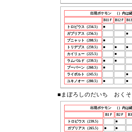
出現ポケモン （）内は
B11Ｆ
B12Ｆ
B1
トロピウス（234.5）
■
ガブリアス（256.5）
■
ブニャット（208.5）
■
トリデプス（259.5）
■
■
■
カイリュー（225.5）
■
ラムパルド（239.5）
■
■
ブーバーン（260.5）
■
ライボルト（245.5）
■
ユキノオー（280.5）
■
■
■まぼろしのだいち おくそ
出現ポケモン （）内は
B1Ｆ
B2Ｆ
B
トロピウス（239.5）
■
ガブリアス（265.5）
■
■