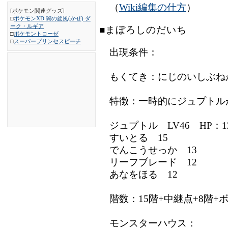
（
Wiki編集の仕方
）
[ポケモン関連グッズ]
□
ポケモンXD 闇の旋風(かぜ) ダ
ーク・ルギア
■まぼろしのだいち
□
ポケモントローゼ
□
スーパープリンセスピーチ
出現条件：
もくてき：にじのいしぶね
特徴：一時的にジュプトル
ジュプトル LV46 HP：1
すいとる 15
でんこうせっか 13
リーフブレード 12
あなをほる 12
階数：15階+中継点+8階+
モンスターハウス：