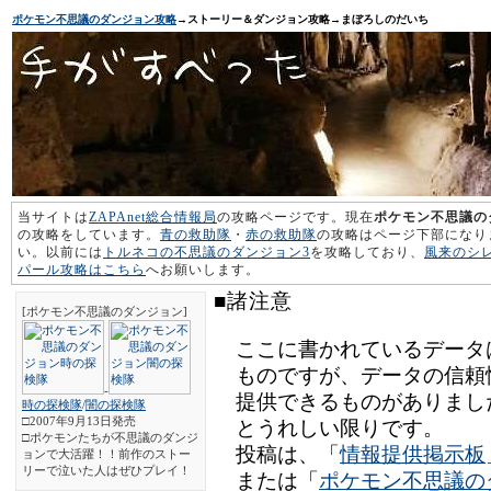
ポケモン不思議のダンジョン攻略
→ストーリー＆ダンジョン攻略→まぼろしのだいち
当サイトは
ZAPAnet総合情報局
の攻略ページです。現在
ポケモン不思議の
の攻略をしています。
青の救助隊
・
赤の救助隊
の攻略はページ下部になり
い。以前には
トルネコの不思議のダンジョン3
を攻略しており、
風来のシ
パール攻略はこちら
へお願いします。
■諸注意
[ポケモン不思議のダンジョン]
ここに書かれているデータ
ものですが、データの信頼
-
提供できるものがありまし
時の探検隊
/
闇の探検隊
□2007年9月13日発売
とうれしい限りです。
□ポケモンたちが不思議のダンジ
投稿は、「
情報提供掲示板
ョンで大活躍！！前作のストー
リーで泣いた人はぜひプレイ！
または「
ポケモン不思議の