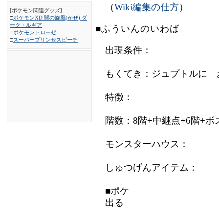
（
Wiki編集の仕方
）
[ポケモン関連グッズ]
□
ポケモンXD 闇の旋風(かぜ) ダ
ーク・ルギア
■ふういんのいわば
□
ポケモントローゼ
□
スーパープリンセスピーチ
出現条件：
もくてき：ジュプトルに 
特徴：
階数：8階+中継点+6階+ボ
モンスターハウス：
しゅつげんアイテム：
■ポケ
出る