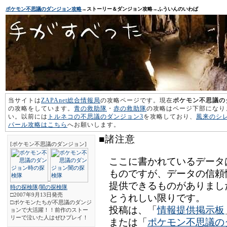
ポケモン不思議のダンジョン攻略
→ストーリー＆ダンジョン攻略→ふういんのいわば
当サイトは
ZAPAnet総合情報局
の攻略ページです。現在
ポケモン不思議の
の攻略をしています。
青の救助隊
・
赤の救助隊
の攻略はページ下部になり
い。以前には
トルネコの不思議のダンジョン3
を攻略しており、
風来のシ
パール攻略はこちら
へお願いします。
■諸注意
[ポケモン不思議のダンジョン]
ここに書かれているデータ
ものですが、データの信頼
-
提供できるものがありまし
時の探検隊
/
闇の探検隊
□2007年9月13日発売
とうれしい限りです。
□ポケモンたちが不思議のダンジ
投稿は、「
情報提供掲示板
ョンで大活躍！！前作のストー
リーで泣いた人はぜひプレイ！
または「
ポケモン不思議の