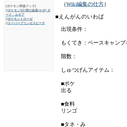
（
Wiki編集の仕方
）
[ポケモン関連グッズ]
□
ポケモンXD 闇の旋風(かぜ) ダ
ーク・ルギア
■えんがんのいわば
□
ポケモントローゼ
□
スーパープリンセスピーチ
出現条件：
もくてき：ベースキャンブ
階数：
しゅつげんアイテム：
■ポケ
出る
■食料
リンゴ
■タネ・み