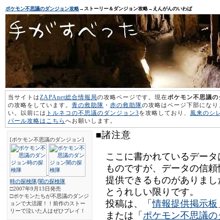
ポケモン不思議のダンジョン攻略
→ストーリー＆ダンジョン攻略→えんがんのいわば
当サイトは
ZAPAnet総合情報局
の攻略ページです。現在
ポケモン不思議の
の攻略をしています。
青の救助隊
・
赤の救助隊
の攻略はページ下部になり
い。以前には
トルネコの不思議のダンジョン3
を攻略しており、
風来のシ
パール攻略はこちら
へお願いします。
■諸注意
[ポケモン不思議のダンジョン]
ここに書かれているデータ
ものですが、データの信頼
-
提供できるものがありまし
時の探検隊
/
闇の探検隊
□2007年9月13日発売
とうれしい限りです。
□ポケモンたちが不思議のダンジ
投稿は、「
情報提供掲示板
ョンで大活躍！！前作のストー
リーで泣いた人はぜひプレイ！
または「
ポケモン不思議の