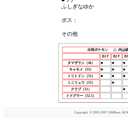
ふしぎなゆか
ボス：
その他
出現ポケモン （）内は
B1Ｆ
B2Ｆ
B
タマザラシ（46）
■
■
■
キャモメ（53）
■
■
■
トリトドン（53）
■
■
■
ミニリュウ（53）
■
クラブ（51）
■
トドグラー（52.5）
Copyright © 2005-2007 ZAPAnet. All R