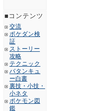
■コンテンツ
交流
ポケダン検
証
ストーリー
攻略
テクニック
バタンキュ
ー白書
裏技・小技・
小ネタ
ポケモン図
鑑