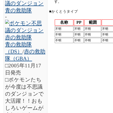
す。
■かくとうタイプ
-
名称
PP
範囲
不明
不明
不明
不明
不明
不明
不明
不明
不明
不明
不明
不明
青の救助隊
（DS）
/
赤の救助
隊（GBA）
□2005年11月17
日発売
□ポケモンたち
が今度は不思議
のダンジョンで
大活躍！！おも
しろいゲームが