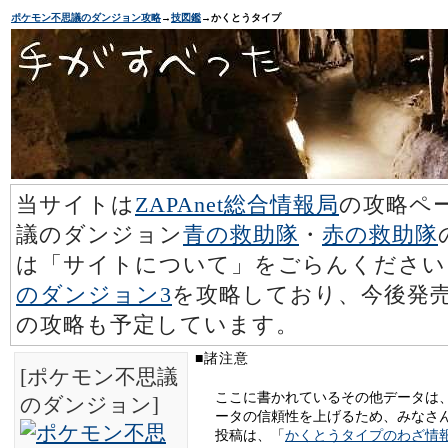
ポケモン不思議のダンジョン攻略
→
技図鑑
→かくとうタイプ
当サイトは
ZAPAnet総合情報局
の攻略ペ
議のダンジョン
青の救助隊
・
赤の救助隊
は「サイトについて」をごらんください
のダンジョン3
を攻略しており、今後発売
の攻略も予定しています。
■諸注意
[ポケモン不思議
ここに書かれているその他データは
のダンジョン]
ータの信頼性を上げるため、みなさ
投稿は、「
かくとうタイプのわざ情