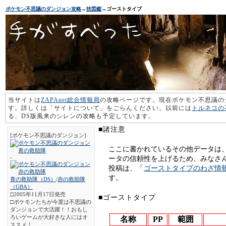
ポケモン不思議のダンジョン攻略
→
技図鑑
→ゴーストタイプ
当サイトは
ZAPAnet総合情報局
の攻略ページです。現在ポケモン不思議の
す。詳しくは「サイトについて」をごらんください。以前には
トルネコの
る、DS版風来のシレンの攻略も予定しています。
■諸注意
[ポケモン不思議のダンジョン]
ここに書かれているその他データは
-
ータの信頼性を上げるため、みなさ
投稿は、「
ゴーストタイプのわざ情
す。
青の救助隊（DS）
/
赤の救助隊
（GBA）
□2005年11月17日発売
■ゴーストタイプ
□ポケモンたちが今度は不思議の
ダンジョンで大活躍！！おもし
ろいゲームが大好きな人にはオ
名称
PP
範囲
ススメ！