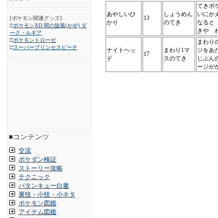
てきポ
あやしいひ
しょうめん
いにか
13
[ポケモン関連グッズ]
かり
のてき
なると
□
ポケモンXD 闇の旋風(かぜ) ダ
きや 
ーク・ルギア
□
ポケモントローゼ
まわり
□
スーパープリンセスピーチ
ナイトヘッ
まわり1マ
ジをあ
17
ド
スのてき
じぶん
ージが
■コンテンツ
交流
ポケダン検証
ストーリー攻略
テクニック
バタンキュー白書
裏技・小技・小ネタ
ポケモン図鑑
アイテム図鑑