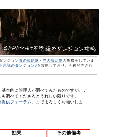
ダンジョン
青の救助隊
・
赤の救助隊
の攻略をしていま
不思議のダンジョン3
を攻略しており、今後発売され
、基本的に管理人が調べてみたものですが、デ
んも調べてくださるとうれしい限りです。
報提供フォーラム
」までよろしくお願いしま
効果
その他備考