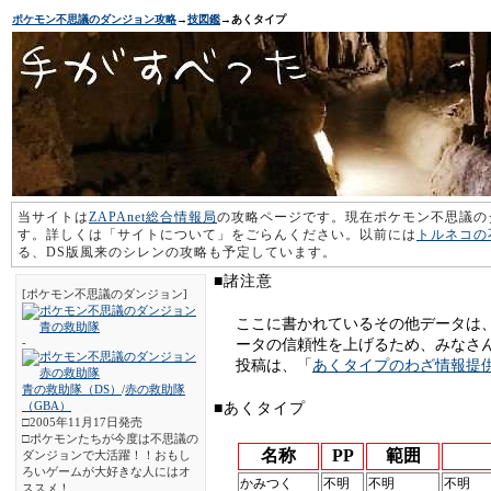
ポケモン不思議のダンジョン攻略
→
技図鑑
→あくタイプ
当サイトは
ZAPAnet総合情報局
の攻略ページです。現在ポケモン不思議の
す。詳しくは「サイトについて」をごらんください。以前には
トルネコの
る、DS版風来のシレンの攻略も予定しています。
■諸注意
[ポケモン不思議のダンジョン]
ここに書かれているその他データは
-
ータの信頼性を上げるため、みなさ
投稿は、「
あくタイプのわざ情報提
青の救助隊（DS）
/
赤の救助隊
（GBA）
■あくタイプ
□2005年11月17日発売
□ポケモンたちが今度は不思議の
名称
PP
範囲
ダンジョンで大活躍！！おもし
ろいゲームが大好きな人にはオ
かみつく
不明
不明
不明
ススメ！