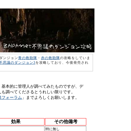
ダンジョン
青の救助隊
・
赤の救助隊
の攻略をしていま
不思議のダンジョン3
を攻略しており、今後発売され
、基本的に管理人が調べてみたものですが、デ
んも調べてくださるとうれしい限りです。
供フォーラム
」までよろしくお願いします。
効果
その他備考
特に無し