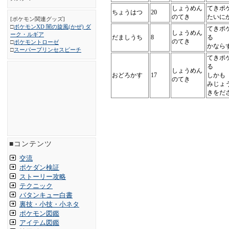
しょうめん
てきポ
ちょうはつ
20
のてき
たいに
[ポケモン関連グッズ]
□
ポケモンXD 闇の旋風(かぜ) ダ
てきポ
しょうめん
ーク・ルギア
だましうち
8
る
のてき
□
ポケモントローゼ
かなら
□
スーパープリンセスピーチ
てきポ
る
しょうめん
おどろかす
17
しかも
のてき
みじょ
きをだ
■コンテンツ
交流
ポケダン検証
ストーリー攻略
テクニック
バタンキュー白書
裏技・小技・小ネタ
ポケモン図鑑
アイテム図鑑