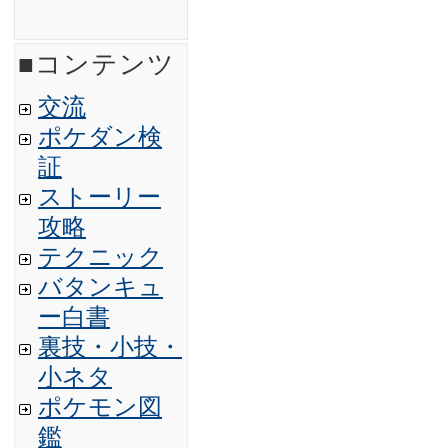
■コンテンツ
交流
ポケダン検
証
ストーリー
攻略
テクニック
バタンキュ
ー白書
裏技・小技・
小ネタ
ポケモン図
鑑