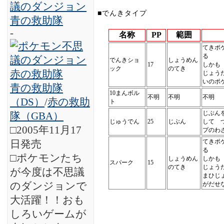
■でんきタイプ
-
名称
PP
範囲
てきポ
る
でんきショ
しょうめん
17
しかも
ック
のてき
じょう
いのポ
青の救助隊
10まんボル
不明
不明
不明
（DS）
/
赤の救助
ト
じぶん
隊（GBA）
じゅうでん
25
じぶん
して 
□2005年11月17
プのわ
てきポ
日発売
る
□ポケモンたち
しょうめん
しかも
スパーク
15
のてき
じょう
が今度は不思議
まひじ
のダンジョンで
がだせ
大活躍！！おも
しろいゲームが