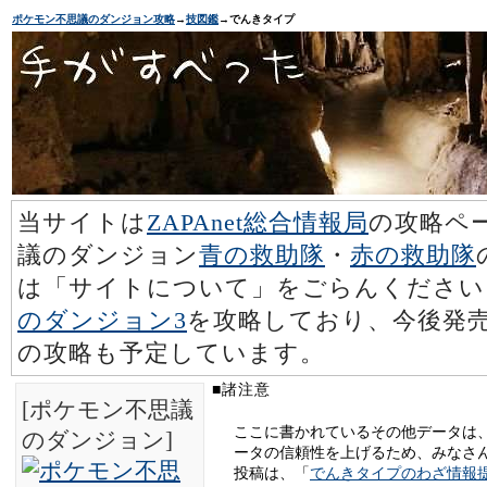
ポケモン不思議のダンジョン攻略
→
技図鑑
→でんきタイプ
当サイトは
ZAPAnet総合情報局
の攻略ペ
議のダンジョン
青の救助隊
・
赤の救助隊
は「サイトについて」をごらんください
のダンジョン3
を攻略しており、今後発売
の攻略も予定しています。
■諸注意
[ポケモン不思議
ここに書かれているその他データは
のダンジョン]
ータの信頼性を上げるため、みなさ
投稿は、「
でんきタイプのわざ情報