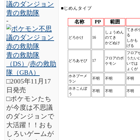
■じめんタイプ
-
名称
PP
範囲
てきポ
しょうめん
る
どろかけ
16
のてき
しかも
かどぬけ
げる
フロア
青の救助隊
フロアのポ
うたい
どろあそび
17
（DS）
/
赤の救助
ケモン
いでは
ょくが
隊（GBA）
ホネブーメ
不明
不明
不明
□2005年11月17
ラン
ホネこんぼ
日発売
不明
不明
不明
う
□ポケモンたち
が今度は不思議
のダンジョンで
大活躍！！おも
しろいゲームが