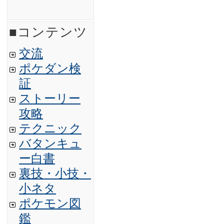
■コンテンツ
交流
ポケダン検
証
ストーリー
攻略
テクニック
バタンキュ
ー白書
裏技・小技・
小ネタ
ポケモン図
鑑