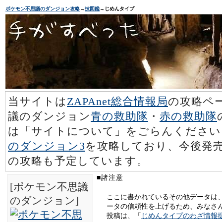
ポケモン不思議のダンジョン攻略
→
技図鑑
→じめんタイプ
当サイトは
ZAPAnet総合情報局
の攻略ペ
議のダンジョン
青の救助隊
・
赤の救助隊
は「サイトについて」をごらんください
のダンジョン3
を攻略しており、今後発売
の攻略も予定しています。
■諸注意
[ポケモン不思議
ここに書かれているその他データは
のダンジョン]
ータの信頼性を上げるため、みなさ
投稿は、「
じめんタイプのわざ情報