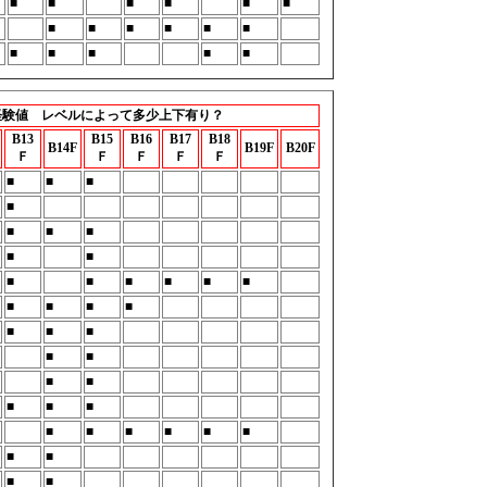
■
■
■
■
■
■
■
■
■
■
■
■
■
■
■
■
■
経験値 レベルによって多少上下有り？
B13
B15
B16
B17
B18
B14F
B19F
B20F
Ｆ
Ｆ
Ｆ
Ｆ
Ｆ
■
■
■
■
■
■
■
■
■
■
■
■
■
■
■
■
■
■
■
■
■
■
■
■
■
■
■
■
■
■
■
■
■
■
■
■
■
■
■