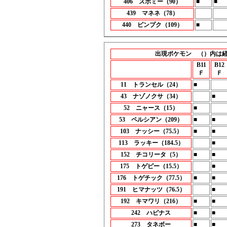
406 スボミー（90）
■
■
439 マネネ（78）
440 ピンプク（109）
■
出現ポケモン （）内は
B11
B12
Ｆ
Ｆ
11 トランセル（24）
■
43 ナゾノクサ（34）
■
52 ニャース（15）
■
53 ペルシアン（209）
■
■
103 ナッシー（75.5）
■
■
113 ラッキー（184.5）
■
152 チコリータ（5）
■
■
175 トゲピー（15.5）
■
176 トゲチック（77.5）
■
■
191 ヒマナッツ（76.5）
■
192 キマワリ（216）
■
■
242 ハピナス
■
■
273 タネボー
■
■