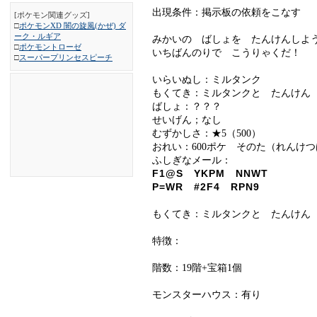
出現条件：掲示板の依頼をこなす
[ポケモン関連グッズ]
□
ポケモンXD 闇の旋風(かぜ) ダ
ーク・ルギア
みかいの ばしょを たんけんしよ
□
ポケモントローゼ
いちばんのりで こうりゃくだ！
□
スーパープリンセスピーチ
いらいぬし：ミルタンク
もくてき：ミルタンクと たんけん
ばしょ：？？？
せいげん；なし
むずかしさ：★5（500）
おれい：600ポケ そのた（れんけ
ふしぎなメール：
F1@S YKPM NNWT
P=WR #2F4 RPN9
もくてき：ミルタンクと たんけん
特徴：
階数：19階+宝箱1個
モンスターハウス：有り