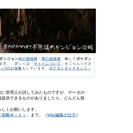
ダンジョン
時の探検隊
・
闇の探検隊
、略して
ポケダン
ます。、詳しくは「
サイトについて
」をごらんくださ
レンDSの攻略
もしています。
ポケモンダイヤモンド・
的に管理人が試してみたものですが、データの
報提供できるものがありましたら、どんどん投
。
ろしくお願いします。
ン攻略Ｗｉｋｉ
」まで。（
Wiki編集の仕方
）