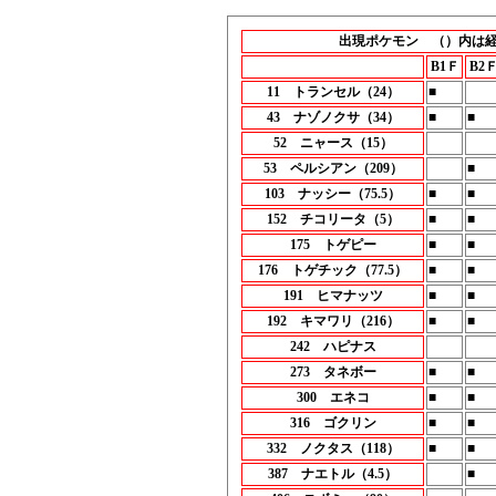
出現ポケモン （）内は
B1Ｆ
B2
11 トランセル（24）
■
43 ナゾノクサ（34）
■
■
52 ニャース（15）
53 ペルシアン（209）
■
103 ナッシー（75.5）
■
■
152 チコリータ（5）
■
■
175 トゲピー
■
■
176 トゲチック（77.5）
■
■
191 ヒマナッツ
■
■
192 キマワリ（216）
■
■
242 ハピナス
273 タネボー
■
■
300 エネコ
■
■
316 ゴクリン
■
■
332 ノクタス（118）
■
■
387 ナエトル（4.5）
■