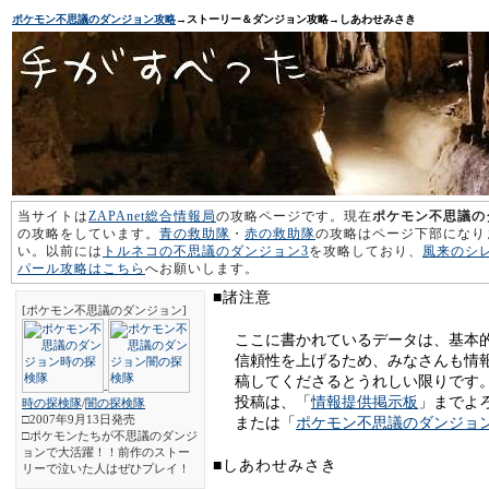
ポケモン不思議のダンジョン攻略
→ストーリー＆ダンジョン攻略→しあわせみさき
当サイトは
ZAPAnet総合情報局
の攻略ページです。現在
ポケモン不思議の
の攻略をしています。
青の救助隊
・
赤の救助隊
の攻略はページ下部になり
い。以前には
トルネコの不思議のダンジョン3
を攻略しており、
風来のシ
パール攻略はこちら
へお願いします。
■諸注意
[ポケモン不思議のダンジョン]
ここに書かれているデータは、基本
信頼性を上げるため、みなさんも情
稿してくださるとうれしい限りです
-
投稿は、「
情報提供掲示板
」までよ
時の探検隊
/
闇の探検隊
□2007年9月13日発売
または「
ポケモン不思議のダンジョ
□ポケモンたちが不思議のダンジ
ョンで大活躍！！前作のストー
■しあわせみさき
リーで泣いた人はぜひプレイ！