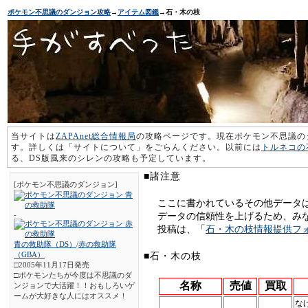
ポケモン不思議のダンジョン攻略
→
アイテム図鑑
→石・木の枝
当サイトは
ZAPAnet総合情報局
の攻略ページです。現在ポケモン不思議の
す。詳しくは「サイトについて」をごらんください。以前には
トルネコの
る、DS版風来のシレンの攻略も予定しています。
■諸注意
[ポケモン不思議のダンジョン]
ここに書かれているその他データ
-
データの信頼性を上げるため、み
投稿は、「
石・木の枝情報提供フ
青の救助隊（DS）
/
赤の救助隊
（GBA）
■石・木の枝
□2005年11月17日発売
□ポケモンたちが今度は不思議のダ
名称
売値
買取
ンジョンで大活躍！！おもしろいゲ
ームが大好きな人にはオススメ！
な