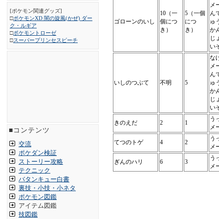
メ
[ポケモン関連グッズ]
10（一
5（一個
ん
□
ポケモンXD 闇の旋風(かぜ) ダー
ゴローンのいし
個につ
につ
ゅ
ク・ルギア
き）
き）
か
□
ポケモントローゼ
じ
□
スーパープリンセスピーチ
い
な
メ
ん
いしのつぶて
不明
5
ゅ
か
じ
い
う
きのえだ
2
1
メ
■コンテンツ
う
てつのトゲ
4
2
交流
メ
ポケダン検証
う
ストーリー攻略
ぎんのハリ
6
3
メ
テクニック
バタンキュー白書
裏技・小技・小ネタ
ポケモン図鑑
アイテム図鑑
技図鑑