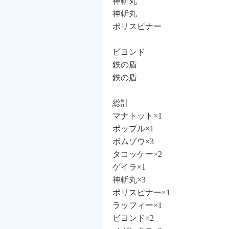
神斬丸
神斬丸
ポリスピナー
ビヨンド
鉄の盾
鉄の盾
総計
マナトット×1
ポップル×1
ボムゾウ×3
タコッケー×2
ゲイラ×1
神斬丸×3
ポリスピナー×1
ラッフィー×1
ビヨンド×2