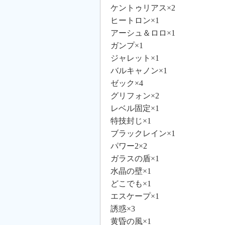
ケントゥリアス×2
ヒートロン×1
アーシュ＆ロロ×1
ガンプ×1
ジャレット×1
バルキャノン×1
ゼック×4
グリフォン×2
レベル固定×1
特技封じ×1
ブラックレイン×1
パワー2×2
ガラスの盾×1
水晶の壁×1
どこでも×1
エスケープ×1
誘惑×3
黄昏の風×1