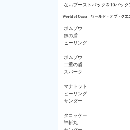
なおブーストパックを10パッ
World of Quest ワールド・オブ・ク
ボムゾウ
鉄の盾
ヒーリング
ボムゾウ
二重の盾
スパーク
マナトット
ヒーリング
サンダー
タコッケー
神斬丸
サンダー