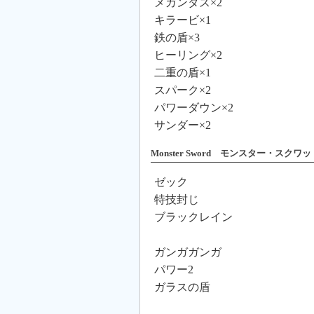
メガンタス×2
キラービ×1
鉄の盾×3
ヒーリング×2
二重の盾×1
スパーク×2
パワーダウン×2
サンダー×2
Monster Sword モンスター・スクワッ
ゼック
特技封じ
ブラックレイン
ガンガガンガ
パワー2
ガラスの盾