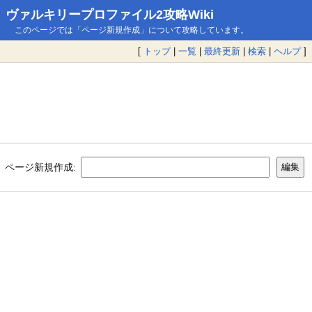
ヴァルキリープロファイル2攻略Wiki
このページでは「ページ新規作成」について攻略しています。
[
トップ
|
一覧
|
最終更新
|
検索
|
ヘルプ
]
ページ新規作成: