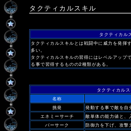
タクティカルスキル
タクティカル
タクティカルスキルとは戦闘中に威力を発揮
多い。
タクティカルスキルの習得にはレベルアップ
る事で習得するものの2種類がある。
タクティカルス
名称
挑発
発動する事で敵を自
エネミーサーチ
敵単体の能力値と、
バーサーク
防御力を下げ、攻撃